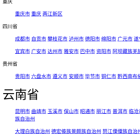
重庆
重庆市
重庆
两江新区
四川省
成都市
自贡市
攀枝花市
泸州市
德阳市
绵阳市
广元市
遂
宜宾市
广安市
达州市
雅安市
巴中市
资阳市
阿坝藏族羌
贵州省
贵阳市
六盘水市
遵义市
安顺市
毕节市
铜仁市
黔西南布
云南省
昆明市
曲靖市
玉溪市
保山市
昭通市
丽江市
普洱市
临沧
族自治州
大理白族自治州
德宏傣族景颇族自治州
怒江傈僳族自治