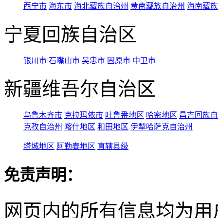
西宁市
海东市
海北藏族自治州
黄南藏族自治州
海南藏族
宁夏回族自治区
银川市
石嘴山市
吴忠市
固原市
中卫市
新疆维吾尔自治区
乌鲁木齐市
克拉玛依市
吐鲁番地区
哈密地区
昌吉回族自
克孜自治州
喀什地区
和田地区
伊犁哈萨克自治州
塔城地区
阿勒泰地区
直辖县级
免责声明：
网页内的所有信息均为用