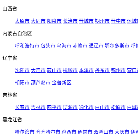
山西省
太原市
大同市
阳泉市
长治市
晋城市
朔州市
晋中市
运城
内蒙古自治区
呼和浩特市
包头市
乌海市
赤峰市
通辽市
鄂尔多斯市
呼
辽宁省
沈阳市
大连市
鞍山市
抚顺市
本溪市
丹东市
锦州市
营口
朝阳市
葫芦岛市
金普新区
吉林省
长春市
吉林市
四平市
辽源市
通化市
白山市
松原市
白城
黑龙江省
哈尔滨市
齐齐哈尔市
鸡西市
鹤岗市
双鸭山市
大庆市
伊