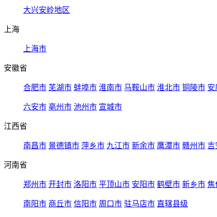
大兴安岭地区
上海
上海市
安徽省
合肥市
芜湖市
蚌埠市
淮南市
马鞍山市
淮北市
铜陵市
安
六安市
亳州市
池州市
宣城市
江西省
南昌市
景德镇市
萍乡市
九江市
新余市
鹰潭市
赣州市
吉
河南省
郑州市
开封市
洛阳市
平顶山市
安阳市
鹤壁市
新乡市
焦
南阳市
商丘市
信阳市
周口市
驻马店市
直辖县级