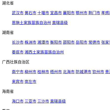
湖北省
武汉市
黄石市
十堰市
宜昌市
襄阳市
鄂州市
荆门市
孝感
恩施土家族苗族自治州
直辖县级
湖南省
长沙市
株洲市
湘潭市
衡阳市
邵阳市
岳阳市
常德市
张家
娄底市
湘西土家族苗族自治州
广西壮族自治区
南宁市
柳州市
桂林市
梧州市
北海市
防城港市
钦州市
贵
来宾市
崇左市
海南省
海口市
三亚市
三沙市
直辖县级