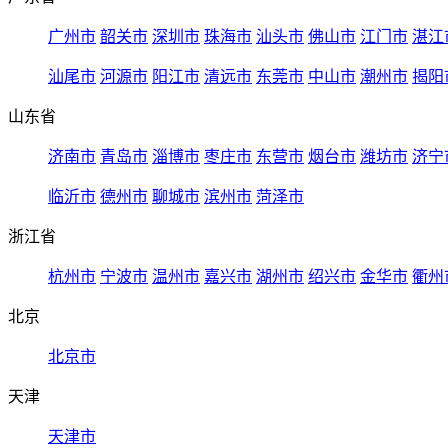
广州市
韶关市
深圳市
珠海市
汕头市
佛山市
江门市
湛江
汕尾市
河源市
阳江市
清远市
东莞市
中山市
潮州市
揭阳
山东省
济南市
青岛市
淄博市
枣庄市
东营市
烟台市
潍坊市
济宁
临沂市
德州市
聊城市
滨州市
菏泽市
浙江省
杭州市
宁波市
温州市
嘉兴市
湖州市
绍兴市
金华市
衢州
北京
北京市
天津
天津市