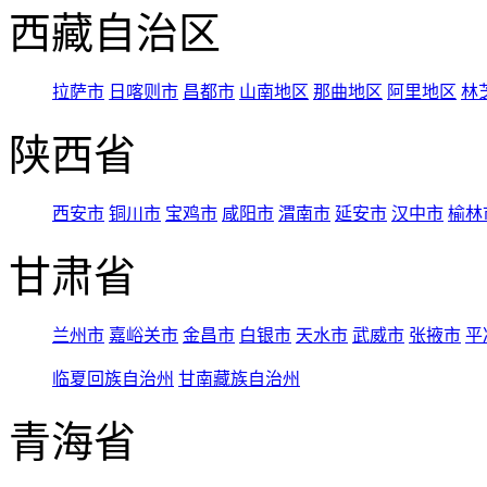
西藏自治区
拉萨市
日喀则市
昌都市
山南地区
那曲地区
阿里地区
林
陕西省
西安市
铜川市
宝鸡市
咸阳市
渭南市
延安市
汉中市
榆林
甘肃省
兰州市
嘉峪关市
金昌市
白银市
天水市
武威市
张掖市
平
临夏回族自治州
甘南藏族自治州
青海省