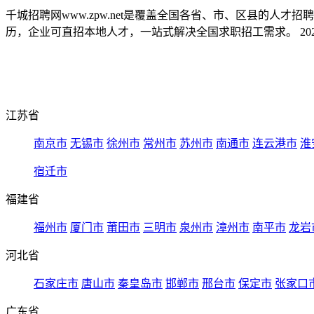
千城招聘网www.zpw.net是覆盖全国各省、市、区县的人
历，企业可直招本地人才，一站式解决全国求职招工需求。 2026
江苏省
南京市
无锡市
徐州市
常州市
苏州市
南通市
连云港市
淮
宿迁市
福建省
福州市
厦门市
莆田市
三明市
泉州市
漳州市
南平市
龙岩
河北省
石家庄市
唐山市
秦皇岛市
邯郸市
邢台市
保定市
张家口
广东省