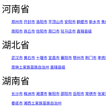
河南省
郑州市
开封市
洛阳市
平顶山市
安阳市
鹤壁市
新乡市
焦
南阳市
商丘市
信阳市
周口市
驻马店市
直辖县级
湖北省
武汉市
黄石市
十堰市
宜昌市
襄阳市
鄂州市
荆门市
孝感
恩施土家族苗族自治州
直辖县级
湖南省
长沙市
株洲市
湘潭市
衡阳市
邵阳市
岳阳市
常德市
张家
娄底市
湘西土家族苗族自治州