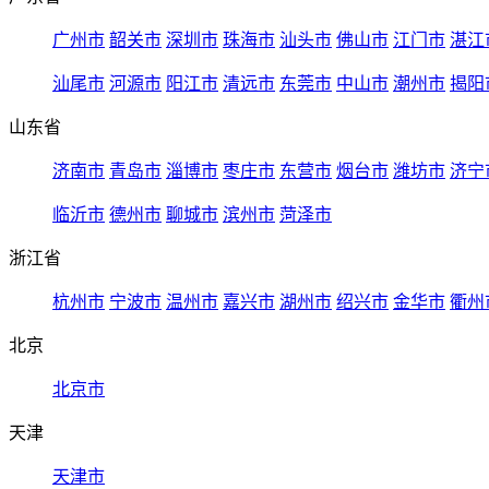
广州市
韶关市
深圳市
珠海市
汕头市
佛山市
江门市
湛江
汕尾市
河源市
阳江市
清远市
东莞市
中山市
潮州市
揭阳
山东省
济南市
青岛市
淄博市
枣庄市
东营市
烟台市
潍坊市
济宁
临沂市
德州市
聊城市
滨州市
菏泽市
浙江省
杭州市
宁波市
温州市
嘉兴市
湖州市
绍兴市
金华市
衢州
北京
北京市
天津
天津市