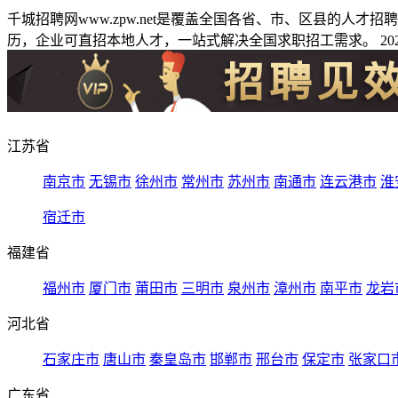
千城招聘网www.zpw.net是覆盖全国各省、市、区县的人
历，企业可直招本地人才，一站式解决全国求职招工需求。 2026
江苏省
南京市
无锡市
徐州市
常州市
苏州市
南通市
连云港市
淮
宿迁市
福建省
福州市
厦门市
莆田市
三明市
泉州市
漳州市
南平市
龙岩
河北省
石家庄市
唐山市
秦皇岛市
邯郸市
邢台市
保定市
张家口
广东省