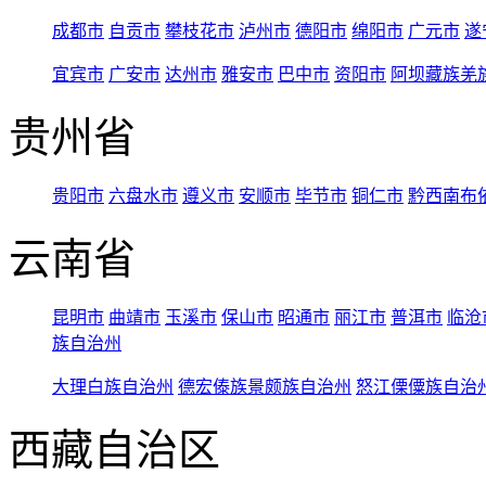
成都市
自贡市
攀枝花市
泸州市
德阳市
绵阳市
广元市
遂
宜宾市
广安市
达州市
雅安市
巴中市
资阳市
阿坝藏族羌
贵州省
贵阳市
六盘水市
遵义市
安顺市
毕节市
铜仁市
黔西南布
云南省
昆明市
曲靖市
玉溪市
保山市
昭通市
丽江市
普洱市
临沧
族自治州
大理白族自治州
德宏傣族景颇族自治州
怒江傈僳族自治
西藏自治区