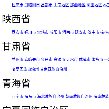
拉萨市
日喀则市
昌都市
山南地区
那曲地区
阿里地区
林
陕西省
西安市
铜川市
宝鸡市
咸阳市
渭南市
延安市
汉中市
榆林
甘肃省
兰州市
嘉峪关市
金昌市
白银市
天水市
武威市
张掖市
平
临夏回族自治州
甘南藏族自治州
青海省
西宁市
海东市
海北藏族自治州
黄南藏族自治州
海南藏族