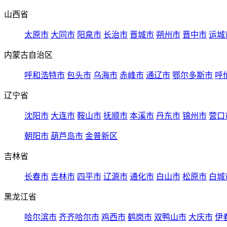
山西省
太原市
大同市
阳泉市
长治市
晋城市
朔州市
晋中市
运城
内蒙古自治区
呼和浩特市
包头市
乌海市
赤峰市
通辽市
鄂尔多斯市
呼
辽宁省
沈阳市
大连市
鞍山市
抚顺市
本溪市
丹东市
锦州市
营口
朝阳市
葫芦岛市
金普新区
吉林省
长春市
吉林市
四平市
辽源市
通化市
白山市
松原市
白城
黑龙江省
哈尔滨市
齐齐哈尔市
鸡西市
鹤岗市
双鸭山市
大庆市
伊