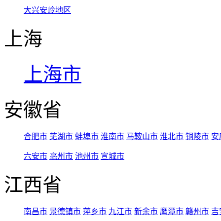
大兴安岭地区
上海
上海市
安徽省
合肥市
芜湖市
蚌埠市
淮南市
马鞍山市
淮北市
铜陵市
安
六安市
亳州市
池州市
宣城市
江西省
南昌市
景德镇市
萍乡市
九江市
新余市
鹰潭市
赣州市
吉