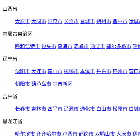
山西省
太原市
大同市
阳泉市
长治市
晋城市
朔州市
晋中市
运城
内蒙古自治区
呼和浩特市
包头市
乌海市
赤峰市
通辽市
鄂尔多斯市
呼
辽宁省
沈阳市
大连市
鞍山市
抚顺市
本溪市
丹东市
锦州市
营口
朝阳市
葫芦岛市
金普新区
吉林省
长春市
吉林市
四平市
辽源市
通化市
白山市
松原市
白城
黑龙江省
哈尔滨市
齐齐哈尔市
鸡西市
鹤岗市
双鸭山市
大庆市
伊