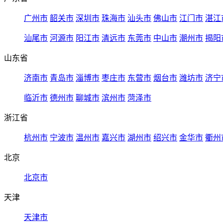
广州市
韶关市
深圳市
珠海市
汕头市
佛山市
江门市
湛江
汕尾市
河源市
阳江市
清远市
东莞市
中山市
潮州市
揭阳
山东省
济南市
青岛市
淄博市
枣庄市
东营市
烟台市
潍坊市
济宁
临沂市
德州市
聊城市
滨州市
菏泽市
浙江省
杭州市
宁波市
温州市
嘉兴市
湖州市
绍兴市
金华市
衢州
北京
北京市
天津
天津市