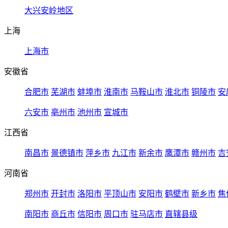
大兴安岭地区
上海
上海市
安徽省
合肥市
芜湖市
蚌埠市
淮南市
马鞍山市
淮北市
铜陵市
安
六安市
亳州市
池州市
宣城市
江西省
南昌市
景德镇市
萍乡市
九江市
新余市
鹰潭市
赣州市
吉
河南省
郑州市
开封市
洛阳市
平顶山市
安阳市
鹤壁市
新乡市
焦
南阳市
商丘市
信阳市
周口市
驻马店市
直辖县级