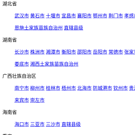
湖北省
武汉市
黄石市
十堰市
宜昌市
襄阳市
鄂州市
荆门市
孝感
恩施土家族苗族自治州
直辖县级
湖南省
长沙市
株洲市
湘潭市
衡阳市
邵阳市
岳阳市
常德市
张家
娄底市
湘西土家族苗族自治州
广西壮族自治区
南宁市
柳州市
桂林市
梧州市
北海市
防城港市
钦州市
贵
来宾市
崇左市
海南省
海口市
三亚市
三沙市
直辖县级