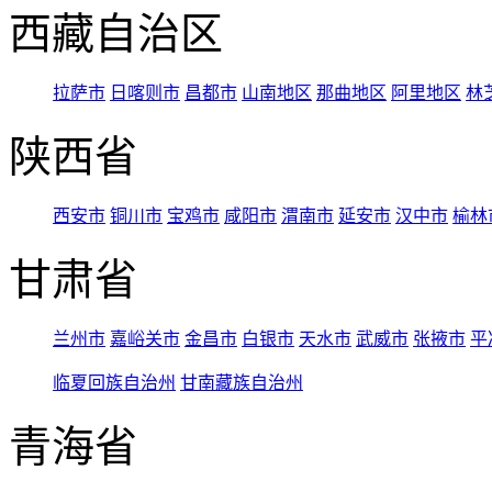
西藏自治区
拉萨市
日喀则市
昌都市
山南地区
那曲地区
阿里地区
林
陕西省
西安市
铜川市
宝鸡市
咸阳市
渭南市
延安市
汉中市
榆林
甘肃省
兰州市
嘉峪关市
金昌市
白银市
天水市
武威市
张掖市
平
临夏回族自治州
甘南藏族自治州
青海省