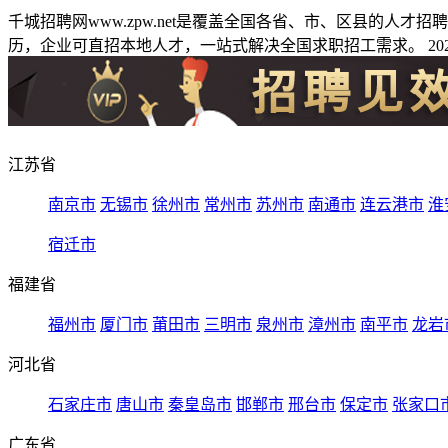
千城招聘网www.zpw.net是覆盖全国各省、市、区县的人
历，企业可直招本地人才，一站式解决全国求职招工需求。 2026
江苏省
南京市
无锡市
徐州市
常州市
苏州市
南通市
连云港市
淮
宿迁市
福建省
福州市
厦门市
莆田市
三明市
泉州市
漳州市
南平市
龙岩
河北省
石家庄市
唐山市
秦皇岛市
邯郸市
邢台市
保定市
张家口
广东省