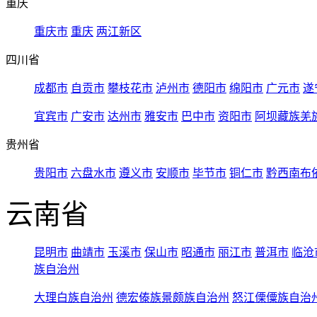
重庆
重庆市
重庆
两江新区
四川省
成都市
自贡市
攀枝花市
泸州市
德阳市
绵阳市
广元市
遂
宜宾市
广安市
达州市
雅安市
巴中市
资阳市
阿坝藏族羌
贵州省
贵阳市
六盘水市
遵义市
安顺市
毕节市
铜仁市
黔西南布
云南省
昆明市
曲靖市
玉溪市
保山市
昭通市
丽江市
普洱市
临沧
族自治州
大理白族自治州
德宏傣族景颇族自治州
怒江傈僳族自治