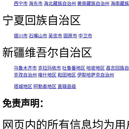
西宁市
海东市
海北藏族自治州
黄南藏族自治州
海南藏族
宁夏回族自治区
银川市
石嘴山市
吴忠市
固原市
中卫市
新疆维吾尔自治区
乌鲁木齐市
克拉玛依市
吐鲁番地区
哈密地区
昌吉回族自
克孜自治州
喀什地区
和田地区
伊犁哈萨克自治州
塔城地区
阿勒泰地区
直辖县级
免责声明：
网页内的所有信息均为用