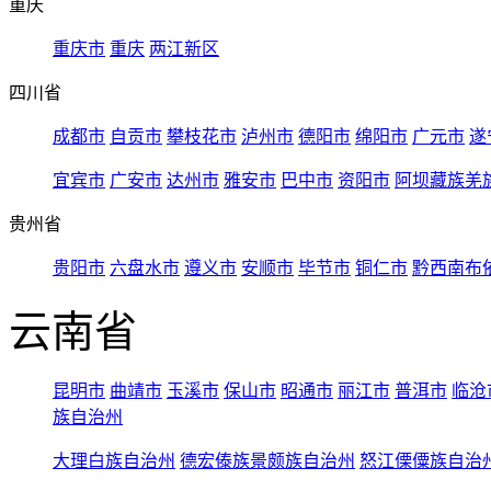
重庆
重庆市
重庆
两江新区
四川省
成都市
自贡市
攀枝花市
泸州市
德阳市
绵阳市
广元市
遂
宜宾市
广安市
达州市
雅安市
巴中市
资阳市
阿坝藏族羌
贵州省
贵阳市
六盘水市
遵义市
安顺市
毕节市
铜仁市
黔西南布
云南省
昆明市
曲靖市
玉溪市
保山市
昭通市
丽江市
普洱市
临沧
族自治州
大理白族自治州
德宏傣族景颇族自治州
怒江傈僳族自治