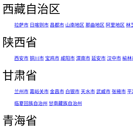
西藏自治区
拉萨市
日喀则市
昌都市
山南地区
那曲地区
阿里地区
林
陕西省
西安市
铜川市
宝鸡市
咸阳市
渭南市
延安市
汉中市
榆林
甘肃省
兰州市
嘉峪关市
金昌市
白银市
天水市
武威市
张掖市
平
临夏回族自治州
甘南藏族自治州
青海省