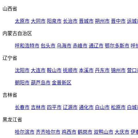
山西省
太原市
大同市
阳泉市
长治市
晋城市
朔州市
晋中市
运城
内蒙古自治区
呼和浩特市
包头市
乌海市
赤峰市
通辽市
鄂尔多斯市
呼
辽宁省
沈阳市
大连市
鞍山市
抚顺市
本溪市
丹东市
锦州市
营口
朝阳市
葫芦岛市
金普新区
吉林省
长春市
吉林市
四平市
辽源市
通化市
白山市
松原市
白城
黑龙江省
哈尔滨市
齐齐哈尔市
鸡西市
鹤岗市
双鸭山市
大庆市
伊