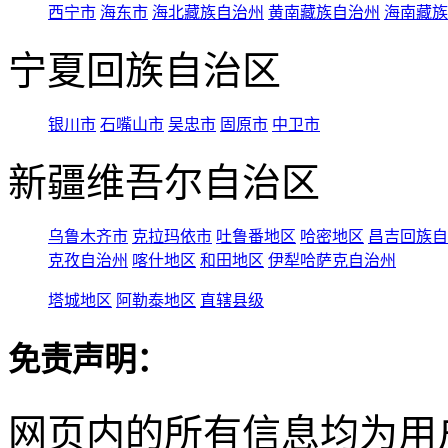
西宁市
海东市
海北藏族自治州
黄南藏族自治州
海南藏族
宁夏回族自治区
银川市
石嘴山市
吴忠市
固原市
中卫市
新疆维吾尔自治区
乌鲁木齐市
克拉玛依市
吐鲁番地区
哈密地区
昌吉回族自
克孜自治州
喀什地区
和田地区
伊犁哈萨克自治州
塔城地区
阿勒泰地区
直辖县级
免责声明：
网页内的所有信息均为用