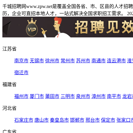
千城招聘网www.zpw.net是覆盖全国各省、市、区县的人
历，企业可直招本地人才，一站式解决全国求职招工需求。 2026
江苏省
南京市
无锡市
徐州市
常州市
苏州市
南通市
连云港市
淮
宿迁市
福建省
福州市
厦门市
莆田市
三明市
泉州市
漳州市
南平市
龙岩
河北省
石家庄市
唐山市
秦皇岛市
邯郸市
邢台市
保定市
张家口
广东省