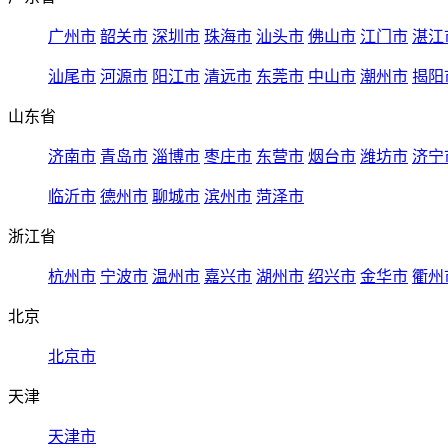
广州市
韶关市
深圳市
珠海市
汕头市
佛山市
江门市
湛江
汕尾市
河源市
阳江市
清远市
东莞市
中山市
潮州市
揭阳
山东省
济南市
青岛市
淄博市
枣庄市
东营市
烟台市
潍坊市
济宁
临沂市
德州市
聊城市
滨州市
菏泽市
浙江省
杭州市
宁波市
温州市
嘉兴市
湖州市
绍兴市
金华市
衢州
北京
北京市
天津
天津市