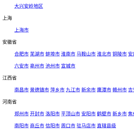
大兴安岭地区
上海
上海市
安徽省
合肥市
芜湖市
蚌埠市
淮南市
马鞍山市
淮北市
铜陵市
安
六安市
亳州市
池州市
宣城市
江西省
南昌市
景德镇市
萍乡市
九江市
新余市
鹰潭市
赣州市
吉
河南省
郑州市
开封市
洛阳市
平顶山市
安阳市
鹤壁市
新乡市
焦
南阳市
商丘市
信阳市
周口市
驻马店市
直辖县级