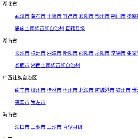
湖北省
武汉市
黄石市
十堰市
宜昌市
襄阳市
鄂州市
荆门市
孝感
恩施土家族苗族自治州
直辖县级
湖南省
长沙市
株洲市
湘潭市
衡阳市
邵阳市
岳阳市
常德市
张家
娄底市
湘西土家族苗族自治州
广西壮族自治区
南宁市
柳州市
桂林市
梧州市
北海市
防城港市
钦州市
贵
来宾市
崇左市
海南省
海口市
三亚市
三沙市
直辖县级