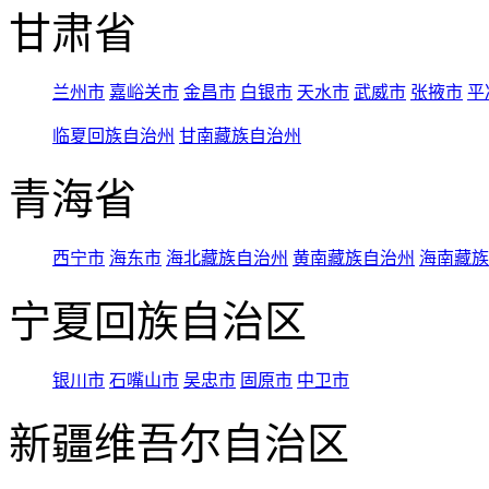
甘肃省
兰州市
嘉峪关市
金昌市
白银市
天水市
武威市
张掖市
平
临夏回族自治州
甘南藏族自治州
青海省
西宁市
海东市
海北藏族自治州
黄南藏族自治州
海南藏族
宁夏回族自治区
银川市
石嘴山市
吴忠市
固原市
中卫市
新疆维吾尔自治区