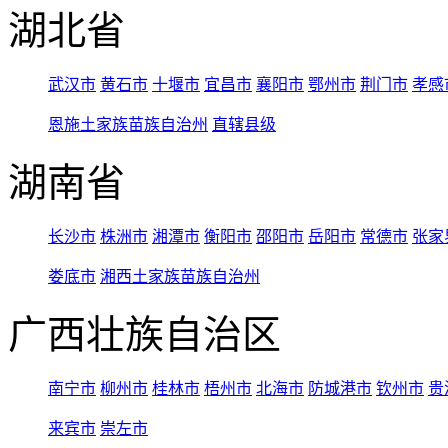
湖北省
武汉市
黄石市
十堰市
宜昌市
襄阳市
鄂州市
荆门市
孝感
恩施土家族苗族自治州
直辖县级
湖南省
长沙市
株洲市
湘潭市
衡阳市
邵阳市
岳阳市
常德市
张家
娄底市
湘西土家族苗族自治州
广西壮族自治区
南宁市
柳州市
桂林市
梧州市
北海市
防城港市
钦州市
贵
来宾市
崇左市