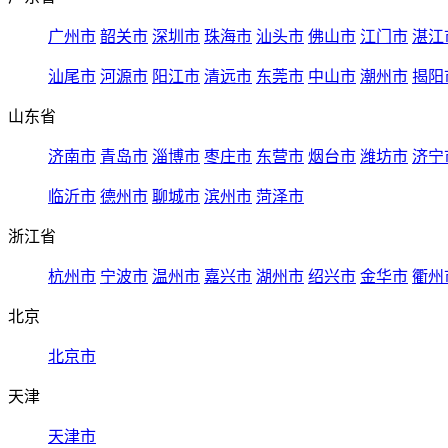
广州市
韶关市
深圳市
珠海市
汕头市
佛山市
江门市
湛江
汕尾市
河源市
阳江市
清远市
东莞市
中山市
潮州市
揭阳
山东省
济南市
青岛市
淄博市
枣庄市
东营市
烟台市
潍坊市
济宁
临沂市
德州市
聊城市
滨州市
菏泽市
浙江省
杭州市
宁波市
温州市
嘉兴市
湖州市
绍兴市
金华市
衢州
北京
北京市
天津
天津市