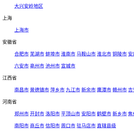
大兴安岭地区
上海
上海市
安徽省
合肥市
芜湖市
蚌埠市
淮南市
马鞍山市
淮北市
铜陵市
安
六安市
亳州市
池州市
宣城市
江西省
南昌市
景德镇市
萍乡市
九江市
新余市
鹰潭市
赣州市
吉
河南省
郑州市
开封市
洛阳市
平顶山市
安阳市
鹤壁市
新乡市
焦
南阳市
商丘市
信阳市
周口市
驻马店市
直辖县级