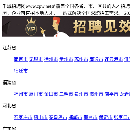
千城招聘网www.zpw.net是覆盖全国各省、市、区县的人
历，企业可直招本地人才，一站式解决全国求职招工需求。 2026
江苏省
南京市
无锡市
徐州市
常州市
苏州市
南通市
连云港市
淮
宿迁市
福建省
福州市
厦门市
莆田市
三明市
泉州市
漳州市
南平市
龙岩
河北省
石家庄市
唐山市
秦皇岛市
邯郸市
邢台市
保定市
张家口
广东省