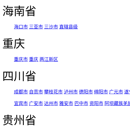
海南省
海口市
三亚市
三沙市
直辖县级
重庆
重庆市
重庆
两江新区
四川省
成都市
自贡市
攀枝花市
泸州市
德阳市
绵阳市
广元市
遂
宜宾市
广安市
达州市
雅安市
巴中市
资阳市
阿坝藏族羌
贵州省