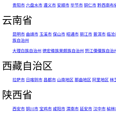
贵阳市
六盘水市
遵义市
安顺市
毕节市
铜仁市
黔西南布
云南省
昆明市
曲靖市
玉溪市
保山市
昭通市
丽江市
普洱市
临沧
族自治州
大理白族自治州
德宏傣族景颇族自治州
怒江傈僳族自治
西藏自治区
拉萨市
日喀则市
昌都市
山南地区
那曲地区
阿里地区
林
陕西省
西安市
铜川市
宝鸡市
咸阳市
渭南市
延安市
汉中市
榆林