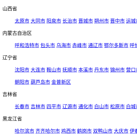
山西省
太原市
大同市
阳泉市
长治市
晋城市
朔州市
晋中市
运城
内蒙古自治区
呼和浩特市
包头市
乌海市
赤峰市
通辽市
鄂尔多斯市
呼
辽宁省
沈阳市
大连市
鞍山市
抚顺市
本溪市
丹东市
锦州市
营口
朝阳市
葫芦岛市
金普新区
吉林省
长春市
吉林市
四平市
辽源市
通化市
白山市
松原市
白城
黑龙江省
哈尔滨市
齐齐哈尔市
鸡西市
鹤岗市
双鸭山市
大庆市
伊