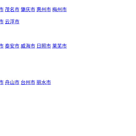
市
茂名市
肇庆市
惠州市
梅州市
市
云浮市
市
泰安市
威海市
日照市
莱芜市
市
舟山市
台州市
丽水市