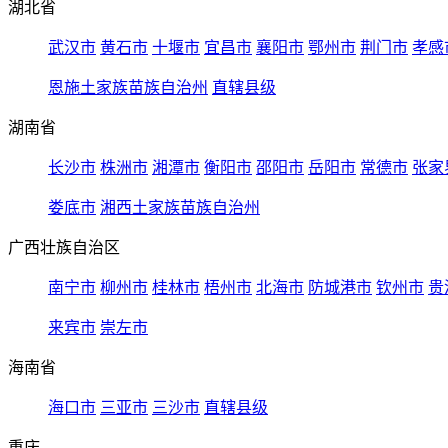
湖北省
武汉市
黄石市
十堰市
宜昌市
襄阳市
鄂州市
荆门市
孝感
恩施土家族苗族自治州
直辖县级
湖南省
长沙市
株洲市
湘潭市
衡阳市
邵阳市
岳阳市
常德市
张家
娄底市
湘西土家族苗族自治州
广西壮族自治区
南宁市
柳州市
桂林市
梧州市
北海市
防城港市
钦州市
贵
来宾市
崇左市
海南省
海口市
三亚市
三沙市
直辖县级
重庆