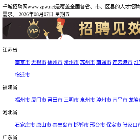
千城招聘网www.zpw.net是覆盖全国各省、市、区县的
需求。 2026年08月07日 星期五
江苏省
南京市
无锡市
徐州市
常州市
苏州市
南通市
连云港市
淮
宿迁市
福建省
福州市
厦门市
莆田市
三明市
泉州市
漳州市
南平市
龙岩
河北省
石家庄市
唐山市
秦皇岛市
邯郸市
邢台市
保定市
张家口
广东省