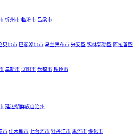
市
忻州市
临汾市
吕梁市
伦贝尔市
巴彦淖尔市
乌兰察布市
兴安盟
锡林郭勒盟
阿拉善盟
市
阜新市
辽阳市
盘锦市
铁岭市
市
延边朝鲜族自治州
春市
佳木斯市
七台河市
牡丹江市
黑河市
绥化市