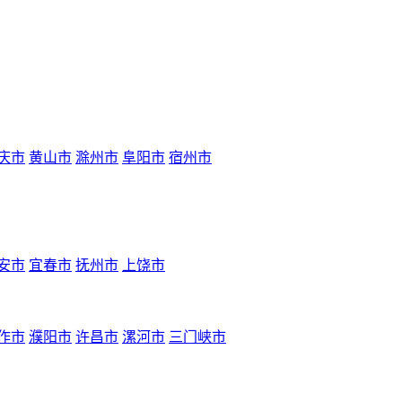
庆市
黄山市
滁州市
阜阳市
宿州市
安市
宜春市
抚州市
上饶市
作市
濮阳市
许昌市
漯河市
三门峡市