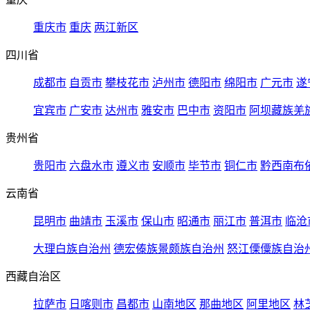
重庆市
重庆
两江新区
四川省
成都市
自贡市
攀枝花市
泸州市
德阳市
绵阳市
广元市
遂
宜宾市
广安市
达州市
雅安市
巴中市
资阳市
阿坝藏族羌
贵州省
贵阳市
六盘水市
遵义市
安顺市
毕节市
铜仁市
黔西南布
云南省
昆明市
曲靖市
玉溪市
保山市
昭通市
丽江市
普洱市
临沧
大理白族自治州
德宏傣族景颇族自治州
怒江傈僳族自治
西藏自治区
拉萨市
日喀则市
昌都市
山南地区
那曲地区
阿里地区
林