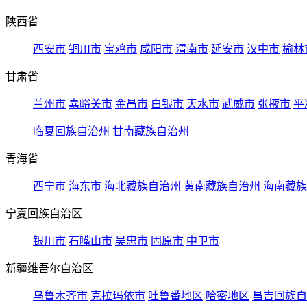
陕西省
西安市
铜川市
宝鸡市
咸阳市
渭南市
延安市
汉中市
榆林
甘肃省
兰州市
嘉峪关市
金昌市
白银市
天水市
武威市
张掖市
平
临夏回族自治州
甘南藏族自治州
青海省
西宁市
海东市
海北藏族自治州
黄南藏族自治州
海南藏族
宁夏回族自治区
银川市
石嘴山市
吴忠市
固原市
中卫市
新疆维吾尔自治区
乌鲁木齐市
克拉玛依市
吐鲁番地区
哈密地区
昌吉回族自