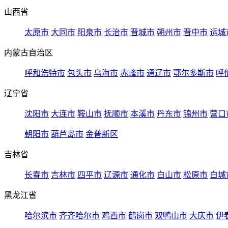
山西省
太原市
大同市
阳泉市
长治市
晋城市
朔州市
晋中市
运城
内蒙古自治区
呼和浩特市
包头市
乌海市
赤峰市
通辽市
鄂尔多斯市
呼
辽宁省
沈阳市
大连市
鞍山市
抚顺市
本溪市
丹东市
锦州市
营口
朝阳市
葫芦岛市
金普新区
吉林省
长春市
吉林市
四平市
辽源市
通化市
白山市
松原市
白城
黑龙江省
哈尔滨市
齐齐哈尔市
鸡西市
鹤岗市
双鸭山市
大庆市
伊