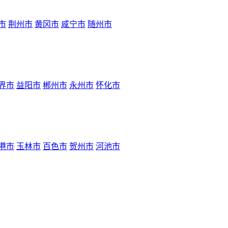
市
荆州市
黄冈市
咸宁市
随州市
界市
益阳市
郴州市
永州市
怀化市
港市
玉林市
百色市
贺州市
河池市