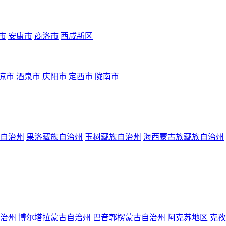
市
安康市
商洛市
西咸新区
凉市
酒泉市
庆阳市
定西市
陇南市
自治州
果洛藏族自治州
玉树藏族自治州
海西蒙古族藏族自治州
治州
博尔塔拉蒙古自治州
巴音郭楞蒙古自治州
阿克苏地区
克孜