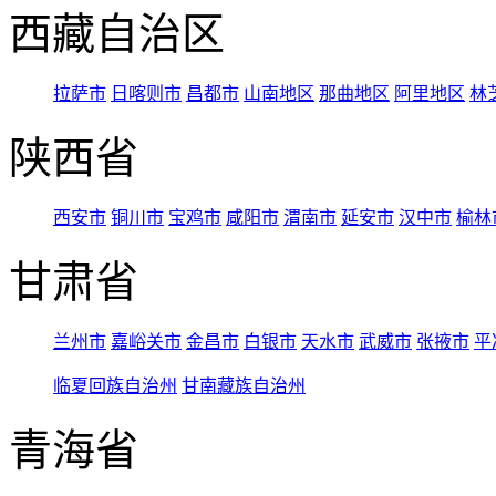
西藏自治区
拉萨市
日喀则市
昌都市
山南地区
那曲地区
阿里地区
林
陕西省
西安市
铜川市
宝鸡市
咸阳市
渭南市
延安市
汉中市
榆林
甘肃省
兰州市
嘉峪关市
金昌市
白银市
天水市
武威市
张掖市
平
临夏回族自治州
甘南藏族自治州
青海省