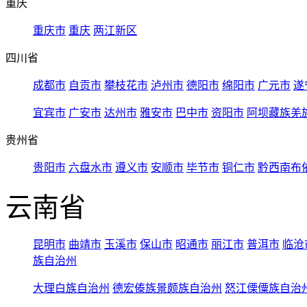
重庆
重庆市
重庆
两江新区
四川省
成都市
自贡市
攀枝花市
泸州市
德阳市
绵阳市
广元市
遂
宜宾市
广安市
达州市
雅安市
巴中市
资阳市
阿坝藏族羌
贵州省
贵阳市
六盘水市
遵义市
安顺市
毕节市
铜仁市
黔西南布
云南省
昆明市
曲靖市
玉溪市
保山市
昭通市
丽江市
普洱市
临沧
族自治州
大理白族自治州
德宏傣族景颇族自治州
怒江傈僳族自治