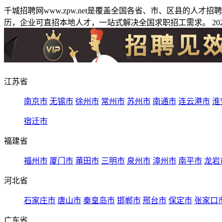
千城招聘网www.zpw.net是覆盖全国各省、市、区县的人
历，企业可直招本地人才，一站式解决全国求职招工需求。 2026
江苏省
南京市
无锡市
徐州市
常州市
苏州市
南通市
连云港市
淮
宿迁市
福建省
福州市
厦门市
莆田市
三明市
泉州市
漳州市
南平市
龙岩
河北省
石家庄市
唐山市
秦皇岛市
邯郸市
邢台市
保定市
张家口
广东省