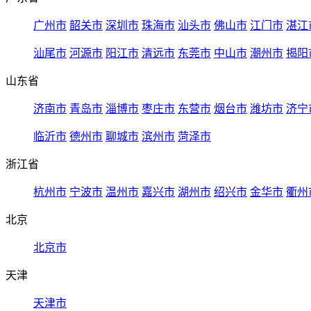
广州市
韶关市
深圳市
珠海市
汕头市
佛山市
江门市
湛江
汕尾市
河源市
阳江市
清远市
东莞市
中山市
潮州市
揭阳
山东省
济南市
青岛市
淄博市
枣庄市
东营市
烟台市
潍坊市
济宁
临沂市
德州市
聊城市
滨州市
菏泽市
浙江省
杭州市
宁波市
温州市
嘉兴市
湖州市
绍兴市
金华市
衢州
北京
北京市
天津
天津市