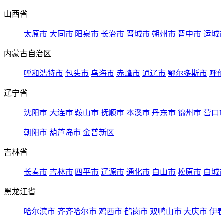
山西省
太原市
大同市
阳泉市
长治市
晋城市
朔州市
晋中市
运城
内蒙古自治区
呼和浩特市
包头市
乌海市
赤峰市
通辽市
鄂尔多斯市
呼
辽宁省
沈阳市
大连市
鞍山市
抚顺市
本溪市
丹东市
锦州市
营口
朝阳市
葫芦岛市
金普新区
吉林省
长春市
吉林市
四平市
辽源市
通化市
白山市
松原市
白城
黑龙江省
哈尔滨市
齐齐哈尔市
鸡西市
鹤岗市
双鸭山市
大庆市
伊