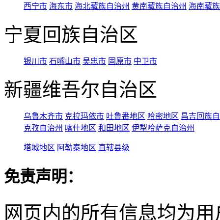
西宁市
海东市
海北藏族自治州
黄南藏族自治州
海南藏族
宁夏回族自治区
银川市
石嘴山市
吴忠市
固原市
中卫市
新疆维吾尔自治区
乌鲁木齐市
克拉玛依市
吐鲁番地区
哈密地区
昌吉回族自
克孜自治州
喀什地区
和田地区
伊犁哈萨克自治州
塔城地区
阿勒泰地区
直辖县级
免责声明：
网页内的所有信息均为用