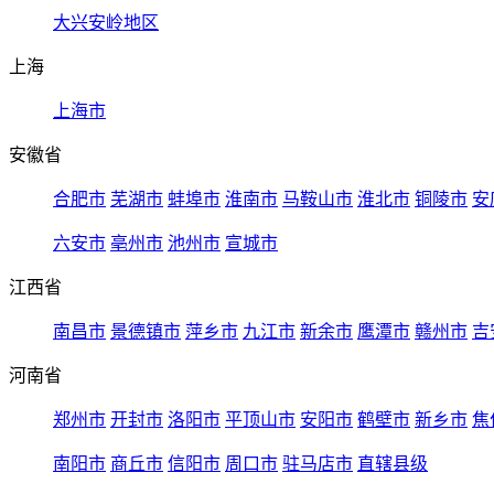
大兴安岭地区
上海
上海市
安徽省
合肥市
芜湖市
蚌埠市
淮南市
马鞍山市
淮北市
铜陵市
安
六安市
亳州市
池州市
宣城市
江西省
南昌市
景德镇市
萍乡市
九江市
新余市
鹰潭市
赣州市
吉
河南省
郑州市
开封市
洛阳市
平顶山市
安阳市
鹤壁市
新乡市
焦
南阳市
商丘市
信阳市
周口市
驻马店市
直辖县级