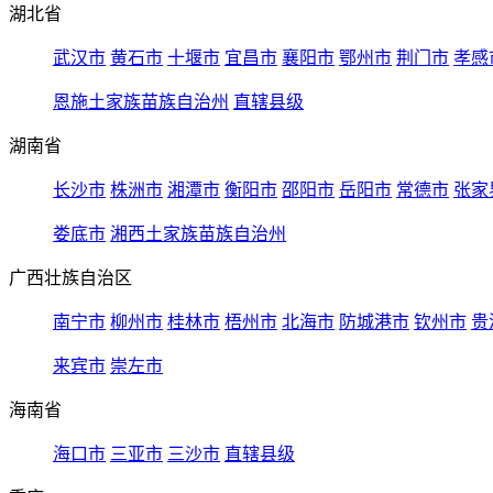
湖北省
武汉市
黄石市
十堰市
宜昌市
襄阳市
鄂州市
荆门市
孝感
恩施土家族苗族自治州
直辖县级
湖南省
长沙市
株洲市
湘潭市
衡阳市
邵阳市
岳阳市
常德市
张家
娄底市
湘西土家族苗族自治州
广西壮族自治区
南宁市
柳州市
桂林市
梧州市
北海市
防城港市
钦州市
贵
来宾市
崇左市
海南省
海口市
三亚市
三沙市
直辖县级