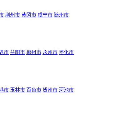
市
荆州市
黄冈市
咸宁市
随州市
界市
益阳市
郴州市
永州市
怀化市
港市
玉林市
百色市
贺州市
河池市