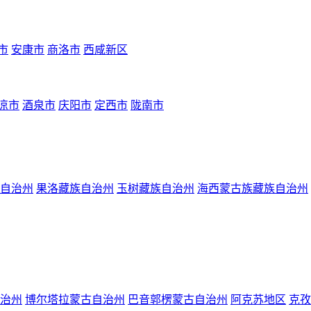
市
安康市
商洛市
西咸新区
凉市
酒泉市
庆阳市
定西市
陇南市
自治州
果洛藏族自治州
玉树藏族自治州
海西蒙古族藏族自治州
治州
博尔塔拉蒙古自治州
巴音郭楞蒙古自治州
阿克苏地区
克孜