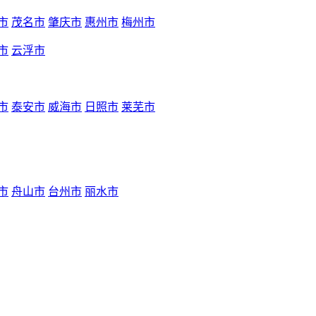
市
茂名市
肇庆市
惠州市
梅州市
市
云浮市
市
泰安市
威海市
日照市
莱芜市
市
舟山市
台州市
丽水市