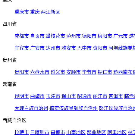
重庆市
重庆
两江新区
四川省
成都市
自贡市
攀枝花市
泸州市
德阳市
绵阳市
广元市
遂
宜宾市
广安市
达州市
雅安市
巴中市
资阳市
阿坝藏族羌
贵州省
贵阳市
六盘水市
遵义市
安顺市
毕节市
铜仁市
黔西南布
云南省
昆明市
曲靖市
玉溪市
保山市
昭通市
丽江市
普洱市
临沧
大理白族自治州
德宏傣族景颇族自治州
怒江傈僳族自治
西藏自治区
拉萨市
日喀则市
昌都市
山南地区
那曲地区
阿里地区
林