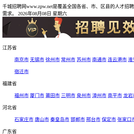
千城招聘网www.zpw.net是覆盖全国各省、市、区县的
需求。 2026年08月08日 星期六
江苏省
南京市
无锡市
徐州市
常州市
苏州市
南通市
连云港市
淮
宿迁市
福建省
福州市
厦门市
莆田市
三明市
泉州市
漳州市
南平市
龙岩
河北省
石家庄市
唐山市
秦皇岛市
邯郸市
邢台市
保定市
张家口
广东省