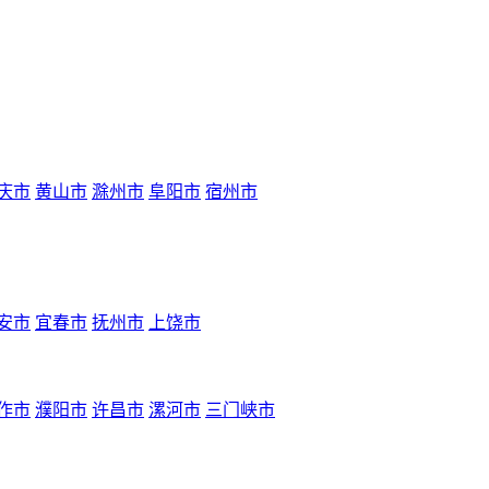
庆市
黄山市
滁州市
阜阳市
宿州市
安市
宜春市
抚州市
上饶市
作市
濮阳市
许昌市
漯河市
三门峡市