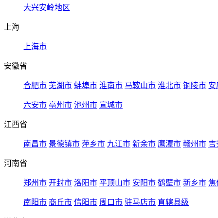
大兴安岭地区
上海
上海市
安徽省
合肥市
芜湖市
蚌埠市
淮南市
马鞍山市
淮北市
铜陵市
安
六安市
亳州市
池州市
宣城市
江西省
南昌市
景德镇市
萍乡市
九江市
新余市
鹰潭市
赣州市
吉
河南省
郑州市
开封市
洛阳市
平顶山市
安阳市
鹤壁市
新乡市
焦
南阳市
商丘市
信阳市
周口市
驻马店市
直辖县级