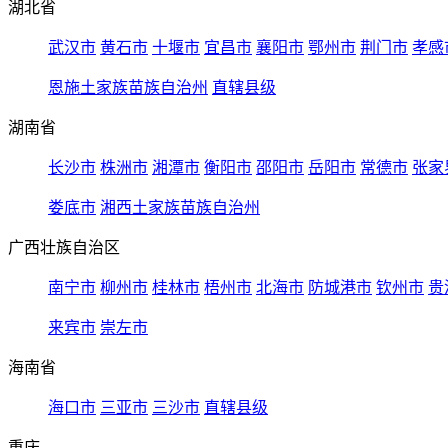
湖北省
武汉市
黄石市
十堰市
宜昌市
襄阳市
鄂州市
荆门市
孝感
恩施土家族苗族自治州
直辖县级
湖南省
长沙市
株洲市
湘潭市
衡阳市
邵阳市
岳阳市
常德市
张家
娄底市
湘西土家族苗族自治州
广西壮族自治区
南宁市
柳州市
桂林市
梧州市
北海市
防城港市
钦州市
贵
来宾市
崇左市
海南省
海口市
三亚市
三沙市
直辖县级
重庆