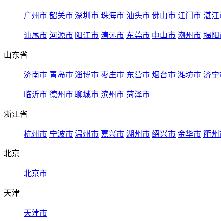
广州市
韶关市
深圳市
珠海市
汕头市
佛山市
江门市
湛江
汕尾市
河源市
阳江市
清远市
东莞市
中山市
潮州市
揭阳
山东省
济南市
青岛市
淄博市
枣庄市
东营市
烟台市
潍坊市
济宁
临沂市
德州市
聊城市
滨州市
菏泽市
浙江省
杭州市
宁波市
温州市
嘉兴市
湖州市
绍兴市
金华市
衢州
北京
北京市
天津
天津市