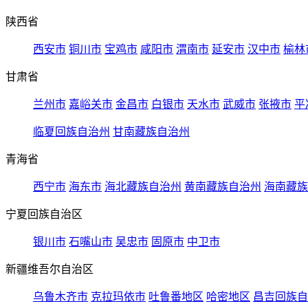
陕西省
西安市
铜川市
宝鸡市
咸阳市
渭南市
延安市
汉中市
榆林
甘肃省
兰州市
嘉峪关市
金昌市
白银市
天水市
武威市
张掖市
平
临夏回族自治州
甘南藏族自治州
青海省
西宁市
海东市
海北藏族自治州
黄南藏族自治州
海南藏族
宁夏回族自治区
银川市
石嘴山市
吴忠市
固原市
中卫市
新疆维吾尔自治区
乌鲁木齐市
克拉玛依市
吐鲁番地区
哈密地区
昌吉回族自