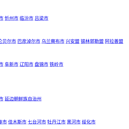
市
忻州市
临汾市
吕梁市
伦贝尔市
巴彦淖尔市
乌兰察布市
兴安盟
锡林郭勒盟
阿拉善盟
市
阜新市
辽阳市
盘锦市
铁岭市
市
延边朝鲜族自治州
春市
佳木斯市
七台河市
牡丹江市
黑河市
绥化市