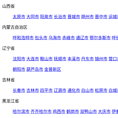
山西省
太原市
大同市
阳泉市
长治市
晋城市
朔州市
晋中市
运城
内蒙古自治区
呼和浩特市
包头市
乌海市
赤峰市
通辽市
鄂尔多斯市
呼
辽宁省
沈阳市
大连市
鞍山市
抚顺市
本溪市
丹东市
锦州市
营口
朝阳市
葫芦岛市
金普新区
吉林省
长春市
吉林市
四平市
辽源市
通化市
白山市
松原市
白城
黑龙江省
哈尔滨市
齐齐哈尔市
鸡西市
鹤岗市
双鸭山市
大庆市
伊