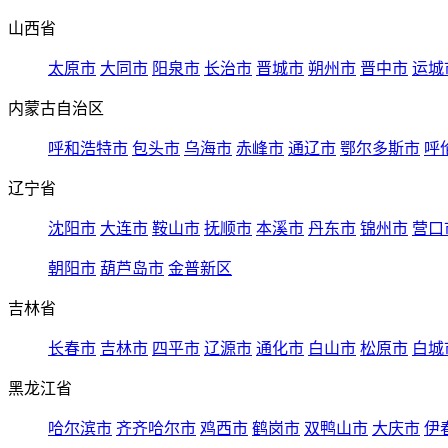
山西省
太原市
大同市
阳泉市
长治市
晋城市
朔州市
晋中市
运城
内蒙古自治区
呼和浩特市
包头市
乌海市
赤峰市
通辽市
鄂尔多斯市
呼
辽宁省
沈阳市
大连市
鞍山市
抚顺市
本溪市
丹东市
锦州市
营口
朝阳市
葫芦岛市
金普新区
吉林省
长春市
吉林市
四平市
辽源市
通化市
白山市
松原市
白城
黑龙江省
哈尔滨市
齐齐哈尔市
鸡西市
鹤岗市
双鸭山市
大庆市
伊