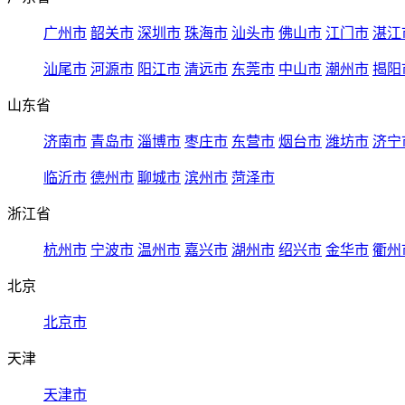
广州市
韶关市
深圳市
珠海市
汕头市
佛山市
江门市
湛江
汕尾市
河源市
阳江市
清远市
东莞市
中山市
潮州市
揭阳
山东省
济南市
青岛市
淄博市
枣庄市
东营市
烟台市
潍坊市
济宁
临沂市
德州市
聊城市
滨州市
菏泽市
浙江省
杭州市
宁波市
温州市
嘉兴市
湖州市
绍兴市
金华市
衢州
北京
北京市
天津
天津市