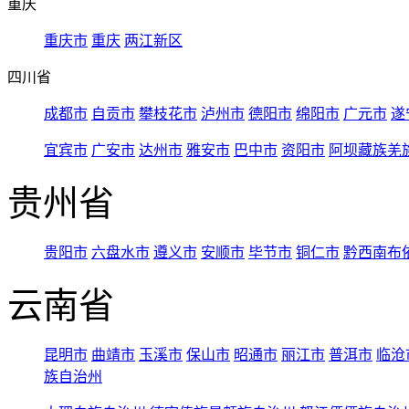
重庆
重庆市
重庆
两江新区
四川省
成都市
自贡市
攀枝花市
泸州市
德阳市
绵阳市
广元市
遂
宜宾市
广安市
达州市
雅安市
巴中市
资阳市
阿坝藏族羌
贵州省
贵阳市
六盘水市
遵义市
安顺市
毕节市
铜仁市
黔西南布
云南省
昆明市
曲靖市
玉溪市
保山市
昭通市
丽江市
普洱市
临沧
族自治州