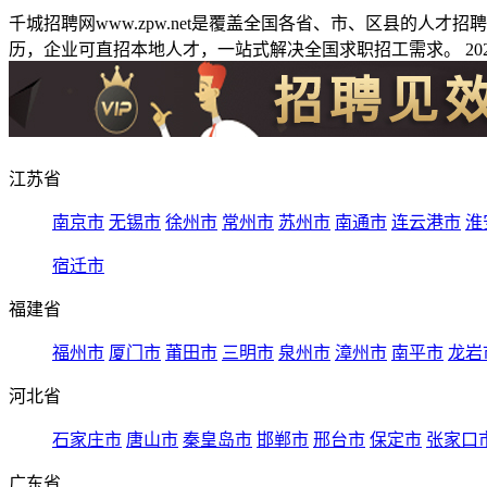
千城招聘网www.zpw.net是覆盖全国各省、市、区县的人
历，企业可直招本地人才，一站式解决全国求职招工需求。 2026
江苏省
南京市
无锡市
徐州市
常州市
苏州市
南通市
连云港市
淮
宿迁市
福建省
福州市
厦门市
莆田市
三明市
泉州市
漳州市
南平市
龙岩
河北省
石家庄市
唐山市
秦皇岛市
邯郸市
邢台市
保定市
张家口
广东省