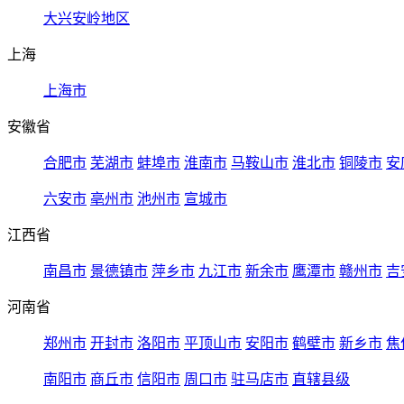
大兴安岭地区
上海
上海市
安徽省
合肥市
芜湖市
蚌埠市
淮南市
马鞍山市
淮北市
铜陵市
安
六安市
亳州市
池州市
宣城市
江西省
南昌市
景德镇市
萍乡市
九江市
新余市
鹰潭市
赣州市
吉
河南省
郑州市
开封市
洛阳市
平顶山市
安阳市
鹤壁市
新乡市
焦
南阳市
商丘市
信阳市
周口市
驻马店市
直辖县级