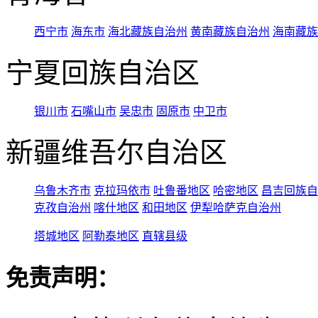
西宁市
海东市
海北藏族自治州
黄南藏族自治州
海南藏族
宁夏回族自治区
银川市
石嘴山市
吴忠市
固原市
中卫市
新疆维吾尔自治区
乌鲁木齐市
克拉玛依市
吐鲁番地区
哈密地区
昌吉回族自
克孜自治州
喀什地区
和田地区
伊犁哈萨克自治州
塔城地区
阿勒泰地区
直辖县级
免责声明：