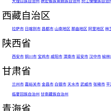
大理白族自治州
德宏傣族景颇族自治州
怒江傈僳族自治
西藏自治区
拉萨市
日喀则市
昌都市
山南地区
那曲地区
阿里地区
林
陕西省
西安市
铜川市
宝鸡市
咸阳市
渭南市
延安市
汉中市
榆林
甘肃省
兰州市
嘉峪关市
金昌市
白银市
天水市
武威市
张掖市
平
临夏回族自治州
甘南藏族自治州
青海省