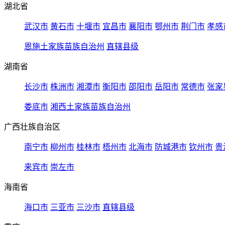
湖北省
武汉市
黄石市
十堰市
宜昌市
襄阳市
鄂州市
荆门市
孝感
恩施土家族苗族自治州
直辖县级
湖南省
长沙市
株洲市
湘潭市
衡阳市
邵阳市
岳阳市
常德市
张家
娄底市
湘西土家族苗族自治州
广西壮族自治区
南宁市
柳州市
桂林市
梧州市
北海市
防城港市
钦州市
贵
来宾市
崇左市
海南省
海口市
三亚市
三沙市
直辖县级