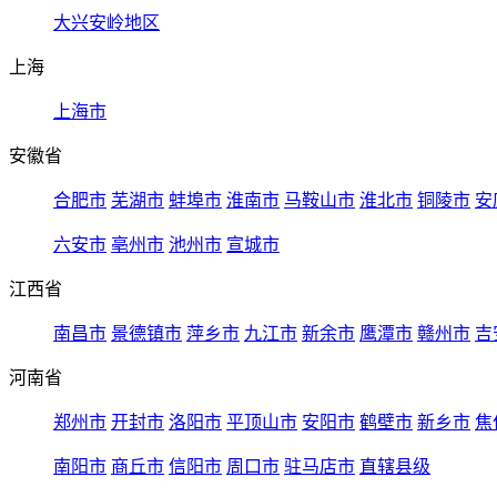
大兴安岭地区
上海
上海市
安徽省
合肥市
芜湖市
蚌埠市
淮南市
马鞍山市
淮北市
铜陵市
安
六安市
亳州市
池州市
宣城市
江西省
南昌市
景德镇市
萍乡市
九江市
新余市
鹰潭市
赣州市
吉
河南省
郑州市
开封市
洛阳市
平顶山市
安阳市
鹤壁市
新乡市
焦
南阳市
商丘市
信阳市
周口市
驻马店市
直辖县级