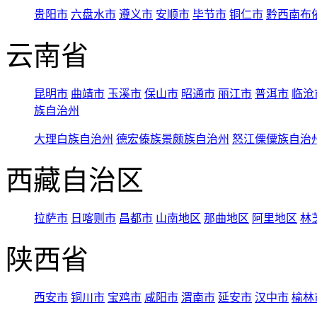
贵阳市
六盘水市
遵义市
安顺市
毕节市
铜仁市
黔西南布
云南省
昆明市
曲靖市
玉溪市
保山市
昭通市
丽江市
普洱市
临沧
族自治州
大理白族自治州
德宏傣族景颇族自治州
怒江傈僳族自治
西藏自治区
拉萨市
日喀则市
昌都市
山南地区
那曲地区
阿里地区
林
陕西省
西安市
铜川市
宝鸡市
咸阳市
渭南市
延安市
汉中市
榆林