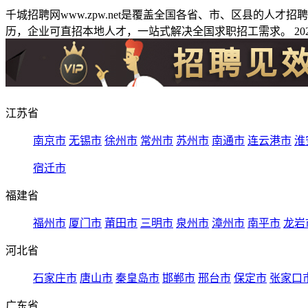
千城招聘网www.zpw.net是覆盖全国各省、市、区县的人
历，企业可直招本地人才，一站式解决全国求职招工需求。 2026
江苏省
南京市
无锡市
徐州市
常州市
苏州市
南通市
连云港市
淮
宿迁市
福建省
福州市
厦门市
莆田市
三明市
泉州市
漳州市
南平市
龙岩
河北省
石家庄市
唐山市
秦皇岛市
邯郸市
邢台市
保定市
张家口
广东省