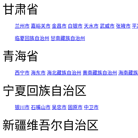
甘肃省
兰州市
嘉峪关市
金昌市
白银市
天水市
武威市
张掖市
平
临夏回族自治州
甘南藏族自治州
青海省
西宁市
海东市
海北藏族自治州
黄南藏族自治州
海南藏族
宁夏回族自治区
银川市
石嘴山市
吴忠市
固原市
中卫市
新疆维吾尔自治区