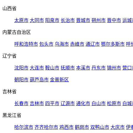
山西省
太原市
大同市
阳泉市
长治市
晋城市
朔州市
晋中市
运城
内蒙古自治区
呼和浩特市
包头市
乌海市
赤峰市
通辽市
鄂尔多斯市
呼
辽宁省
沈阳市
大连市
鞍山市
抚顺市
本溪市
丹东市
锦州市
营口
朝阳市
葫芦岛市
金普新区
吉林省
长春市
吉林市
四平市
辽源市
通化市
白山市
松原市
白城
黑龙江省
哈尔滨市
齐齐哈尔市
鸡西市
鹤岗市
双鸭山市
大庆市
伊