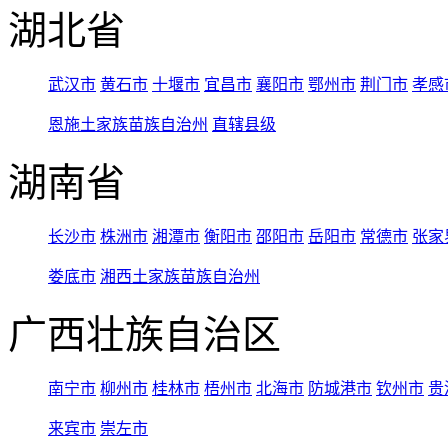
湖北省
武汉市
黄石市
十堰市
宜昌市
襄阳市
鄂州市
荆门市
孝感
恩施土家族苗族自治州
直辖县级
湖南省
长沙市
株洲市
湘潭市
衡阳市
邵阳市
岳阳市
常德市
张家
娄底市
湘西土家族苗族自治州
广西壮族自治区
南宁市
柳州市
桂林市
梧州市
北海市
防城港市
钦州市
贵
来宾市
崇左市