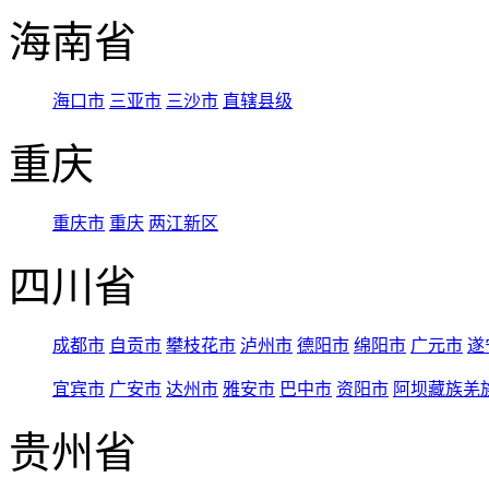
海南省
海口市
三亚市
三沙市
直辖县级
重庆
重庆市
重庆
两江新区
四川省
成都市
自贡市
攀枝花市
泸州市
德阳市
绵阳市
广元市
遂
宜宾市
广安市
达州市
雅安市
巴中市
资阳市
阿坝藏族羌
贵州省