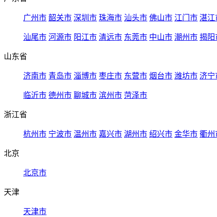
广州市
韶关市
深圳市
珠海市
汕头市
佛山市
江门市
湛江
汕尾市
河源市
阳江市
清远市
东莞市
中山市
潮州市
揭阳
山东省
济南市
青岛市
淄博市
枣庄市
东营市
烟台市
潍坊市
济宁
临沂市
德州市
聊城市
滨州市
菏泽市
浙江省
杭州市
宁波市
温州市
嘉兴市
湖州市
绍兴市
金华市
衢州
北京
北京市
天津
天津市