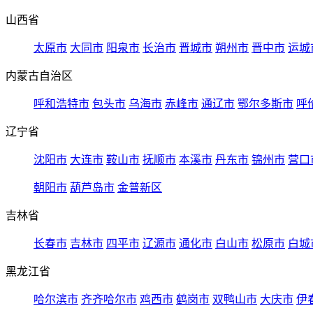
山西省
太原市
大同市
阳泉市
长治市
晋城市
朔州市
晋中市
运城
内蒙古自治区
呼和浩特市
包头市
乌海市
赤峰市
通辽市
鄂尔多斯市
呼
辽宁省
沈阳市
大连市
鞍山市
抚顺市
本溪市
丹东市
锦州市
营口
朝阳市
葫芦岛市
金普新区
吉林省
长春市
吉林市
四平市
辽源市
通化市
白山市
松原市
白城
黑龙江省
哈尔滨市
齐齐哈尔市
鸡西市
鹤岗市
双鸭山市
大庆市
伊