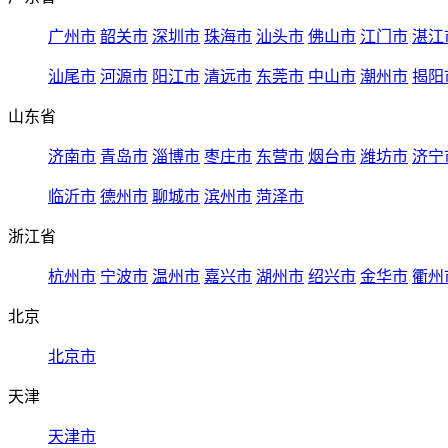
广州市
韶关市
深圳市
珠海市
汕头市
佛山市
江门市
湛江
汕尾市
河源市
阳江市
清远市
东莞市
中山市
潮州市
揭阳
山东省
济南市
青岛市
淄博市
枣庄市
东营市
烟台市
潍坊市
济宁
临沂市
德州市
聊城市
滨州市
菏泽市
浙江省
杭州市
宁波市
温州市
嘉兴市
湖州市
绍兴市
金华市
衢州
北京
北京市
天津
天津市