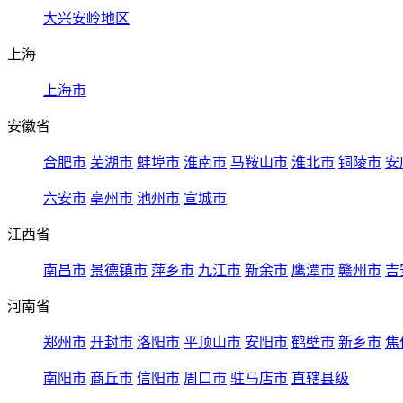
大兴安岭地区
上海
上海市
安徽省
合肥市
芜湖市
蚌埠市
淮南市
马鞍山市
淮北市
铜陵市
安
六安市
亳州市
池州市
宣城市
江西省
南昌市
景德镇市
萍乡市
九江市
新余市
鹰潭市
赣州市
吉
河南省
郑州市
开封市
洛阳市
平顶山市
安阳市
鹤壁市
新乡市
焦
南阳市
商丘市
信阳市
周口市
驻马店市
直辖县级