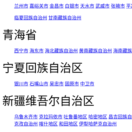
兰州市
嘉峪关市
金昌市
白银市
天水市
武威市
张掖市
平
临夏回族自治州
甘南藏族自治州
青海省
西宁市
海东市
海北藏族自治州
黄南藏族自治州
海南藏族
宁夏回族自治区
银川市
石嘴山市
吴忠市
固原市
中卫市
新疆维吾尔自治区
乌鲁木齐市
克拉玛依市
吐鲁番地区
哈密地区
昌吉回族自
克孜自治州
喀什地区
和田地区
伊犁哈萨克自治州