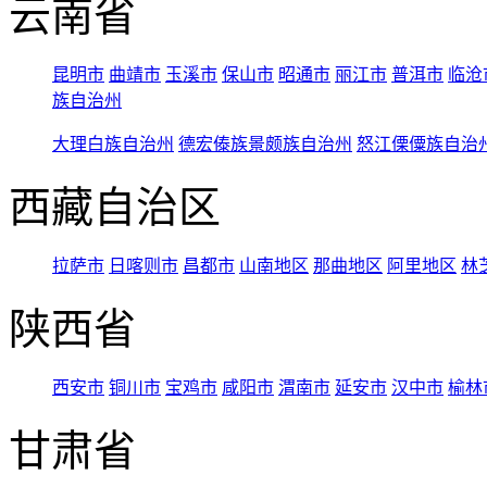
云南省
昆明市
曲靖市
玉溪市
保山市
昭通市
丽江市
普洱市
临沧
族自治州
大理白族自治州
德宏傣族景颇族自治州
怒江傈僳族自治
西藏自治区
拉萨市
日喀则市
昌都市
山南地区
那曲地区
阿里地区
林
陕西省
西安市
铜川市
宝鸡市
咸阳市
渭南市
延安市
汉中市
榆林
甘肃省