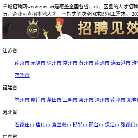
千城招聘网www.zpw.net是覆盖全国各省、市、区县的人
历，企业可直招本地人才，一站式解决全国求职招工需求。 2026
江苏省
南京市
无锡市
徐州市
常州市
苏州市
南通市
连云港市
淮
宿迁市
福建省
福州市
厦门市
莆田市
三明市
泉州市
漳州市
南平市
龙岩
河北省
石家庄市
唐山市
秦皇岛市
邯郸市
邢台市
保定市
张家口
广东省