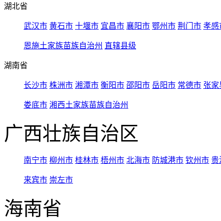
湖北省
武汉市
黄石市
十堰市
宜昌市
襄阳市
鄂州市
荆门市
孝感
恩施土家族苗族自治州
直辖县级
湖南省
长沙市
株洲市
湘潭市
衡阳市
邵阳市
岳阳市
常德市
张家
娄底市
湘西土家族苗族自治州
广西壮族自治区
南宁市
柳州市
桂林市
梧州市
北海市
防城港市
钦州市
贵
来宾市
崇左市
海南省