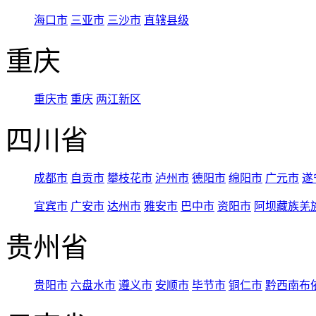
海口市
三亚市
三沙市
直辖县级
重庆
重庆市
重庆
两江新区
四川省
成都市
自贡市
攀枝花市
泸州市
德阳市
绵阳市
广元市
遂
宜宾市
广安市
达州市
雅安市
巴中市
资阳市
阿坝藏族羌
贵州省
贵阳市
六盘水市
遵义市
安顺市
毕节市
铜仁市
黔西南布