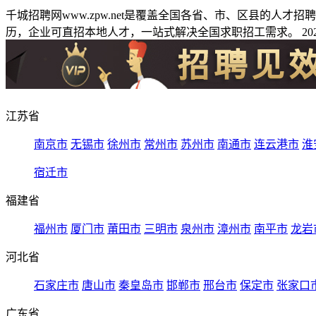
千城招聘网www.zpw.net是覆盖全国各省、市、区县的人
历，企业可直招本地人才，一站式解决全国求职招工需求。 2026
江苏省
南京市
无锡市
徐州市
常州市
苏州市
南通市
连云港市
淮
宿迁市
福建省
福州市
厦门市
莆田市
三明市
泉州市
漳州市
南平市
龙岩
河北省
石家庄市
唐山市
秦皇岛市
邯郸市
邢台市
保定市
张家口
广东省