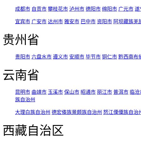
成都市
自贡市
攀枝花市
泸州市
德阳市
绵阳市
广元市
遂
宜宾市
广安市
达州市
雅安市
巴中市
资阳市
阿坝藏族羌
贵州省
贵阳市
六盘水市
遵义市
安顺市
毕节市
铜仁市
黔西南布
云南省
昆明市
曲靖市
玉溪市
保山市
昭通市
丽江市
普洱市
临沧
族自治州
大理白族自治州
德宏傣族景颇族自治州
怒江傈僳族自治
西藏自治区