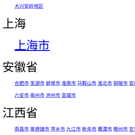
大兴安岭地区
上海
上海市
安徽省
合肥市
芜湖市
蚌埠市
淮南市
马鞍山市
淮北市
铜陵市
安
六安市
亳州市
池州市
宣城市
江西省
南昌市
景德镇市
萍乡市
九江市
新余市
鹰潭市
赣州市
吉