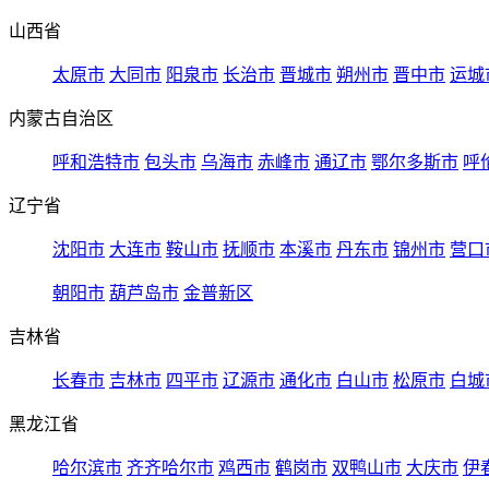
山西省
太原市
大同市
阳泉市
长治市
晋城市
朔州市
晋中市
运城
内蒙古自治区
呼和浩特市
包头市
乌海市
赤峰市
通辽市
鄂尔多斯市
呼
辽宁省
沈阳市
大连市
鞍山市
抚顺市
本溪市
丹东市
锦州市
营口
朝阳市
葫芦岛市
金普新区
吉林省
长春市
吉林市
四平市
辽源市
通化市
白山市
松原市
白城
黑龙江省
哈尔滨市
齐齐哈尔市
鸡西市
鹤岗市
双鸭山市
大庆市
伊