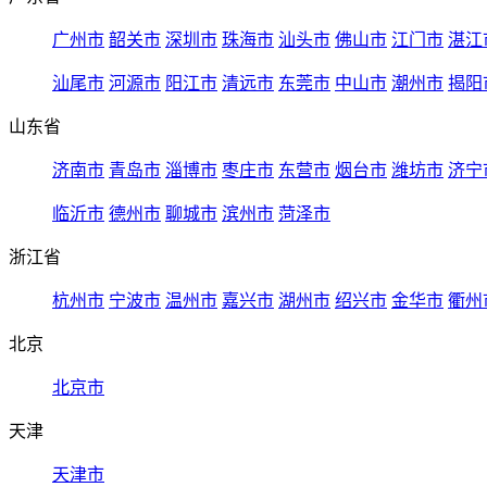
广州市
韶关市
深圳市
珠海市
汕头市
佛山市
江门市
湛江
汕尾市
河源市
阳江市
清远市
东莞市
中山市
潮州市
揭阳
山东省
济南市
青岛市
淄博市
枣庄市
东营市
烟台市
潍坊市
济宁
临沂市
德州市
聊城市
滨州市
菏泽市
浙江省
杭州市
宁波市
温州市
嘉兴市
湖州市
绍兴市
金华市
衢州
北京
北京市
天津
天津市