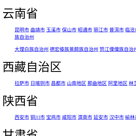
云南省
昆明市
曲靖市
玉溪市
保山市
昭通市
丽江市
普洱市
临沧
族自治州
大理白族自治州
德宏傣族景颇族自治州
怒江傈僳族自治
西藏自治区
拉萨市
日喀则市
昌都市
山南地区
那曲地区
阿里地区
林
陕西省
西安市
铜川市
宝鸡市
咸阳市
渭南市
延安市
汉中市
榆林
甘肃省