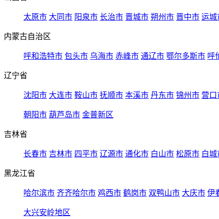
太原市
大同市
阳泉市
长治市
晋城市
朔州市
晋中市
运城
内蒙古自治区
呼和浩特市
包头市
乌海市
赤峰市
通辽市
鄂尔多斯市
呼
辽宁省
沈阳市
大连市
鞍山市
抚顺市
本溪市
丹东市
锦州市
营口
朝阳市
葫芦岛市
金普新区
吉林省
长春市
吉林市
四平市
辽源市
通化市
白山市
松原市
白城
黑龙江省
哈尔滨市
齐齐哈尔市
鸡西市
鹤岗市
双鸭山市
大庆市
伊
大兴安岭地区