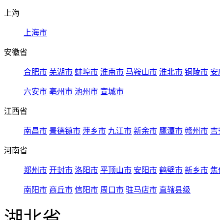
上海
上海市
安徽省
合肥市
芜湖市
蚌埠市
淮南市
马鞍山市
淮北市
铜陵市
安
六安市
亳州市
池州市
宣城市
江西省
南昌市
景德镇市
萍乡市
九江市
新余市
鹰潭市
赣州市
吉
河南省
郑州市
开封市
洛阳市
平顶山市
安阳市
鹤壁市
新乡市
焦
南阳市
商丘市
信阳市
周口市
驻马店市
直辖县级
湖北省