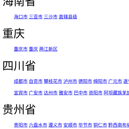
海南省
海口市
三亚市
三沙市
直辖县级
重庆
重庆市
重庆
两江新区
四川省
成都市
自贡市
攀枝花市
泸州市
德阳市
绵阳市
广元市
遂
宜宾市
广安市
达州市
雅安市
巴中市
资阳市
阿坝藏族羌
贵州省
贵阳市
六盘水市
遵义市
安顺市
毕节市
铜仁市
黔西南布