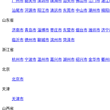
广州市
韶关市
深圳市
珠海市
汕头市
佛山市
江门市
湛江
汕尾市
河源市
阳江市
清远市
东莞市
中山市
潮州市
揭阳
山东省
济南市
青岛市
淄博市
枣庄市
东营市
烟台市
潍坊市
济宁
临沂市
德州市
聊城市
滨州市
菏泽市
浙江省
杭州市
宁波市
温州市
嘉兴市
湖州市
绍兴市
金华市
衢州
北京
北京市
天津
天津市
山西省