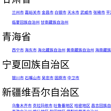
兰州市
嘉峪关市
金昌市
白银市
天水市
武威市
张掖市
平
临夏回族自治州
甘南藏族自治州
青海省
西宁市
海东市
海北藏族自治州
黄南藏族自治州
海南藏族
宁夏回族自治区
银川市
石嘴山市
吴忠市
固原市
中卫市
新疆维吾尔自治区
乌鲁木齐市
克拉玛依市
吐鲁番地区
哈密地区
昌吉回族自