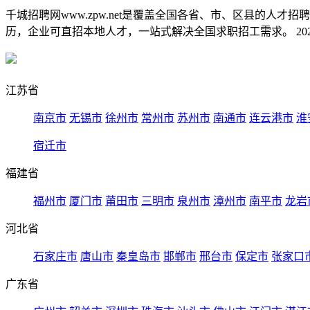
千城招聘网www.zpw.net是覆盖全国各省、市、区县的人
历，企业可直招本地人才，一站式解决全国求职招工需求。 2026
江苏省
南京市
无锡市
徐州市
常州市
苏州市
南通市
连云港市
淮
宿迁市
福建省
福州市
厦门市
莆田市
三明市
泉州市
漳州市
南平市
龙岩
河北省
石家庄市
唐山市
秦皇岛市
邯郸市
邢台市
保定市
张家口
广东省