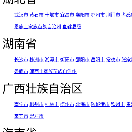
武汉市
黄石市
十堰市
宜昌市
襄阳市
鄂州市
荆门市
孝感
恩施土家族苗族自治州
直辖县级
湖南省
长沙市
株洲市
湘潭市
衡阳市
邵阳市
岳阳市
常德市
张家
娄底市
湘西土家族苗族自治州
广西壮族自治区
南宁市
柳州市
桂林市
梧州市
北海市
防城港市
钦州市
贵
来宾市
崇左市