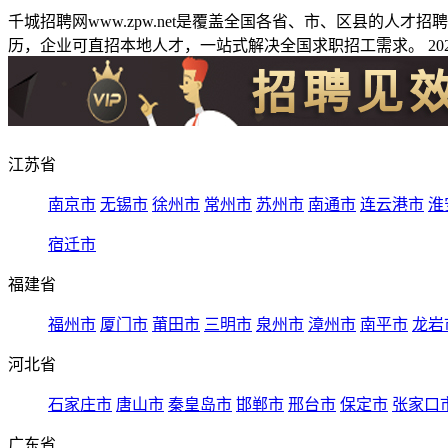
千城招聘网www.zpw.net是覆盖全国各省、市、区县的人
历，企业可直招本地人才，一站式解决全国求职招工需求。 2026
江苏省
南京市
无锡市
徐州市
常州市
苏州市
南通市
连云港市
淮
宿迁市
福建省
福州市
厦门市
莆田市
三明市
泉州市
漳州市
南平市
龙岩
河北省
石家庄市
唐山市
秦皇岛市
邯郸市
邢台市
保定市
张家口
广东省