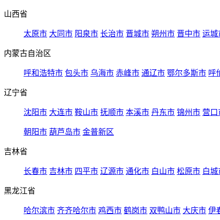
山西省
太原市
大同市
阳泉市
长治市
晋城市
朔州市
晋中市
运城
内蒙古自治区
呼和浩特市
包头市
乌海市
赤峰市
通辽市
鄂尔多斯市
呼
辽宁省
沈阳市
大连市
鞍山市
抚顺市
本溪市
丹东市
锦州市
营口
朝阳市
葫芦岛市
金普新区
吉林省
长春市
吉林市
四平市
辽源市
通化市
白山市
松原市
白城
黑龙江省
哈尔滨市
齐齐哈尔市
鸡西市
鹤岗市
双鸭山市
大庆市
伊