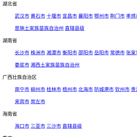
湖北省
武汉市
黄石市
十堰市
宜昌市
襄阳市
鄂州市
荆门市
孝感
恩施土家族苗族自治州
直辖县级
湖南省
长沙市
株洲市
湘潭市
衡阳市
邵阳市
岳阳市
常德市
张家
娄底市
湘西土家族苗族自治州
广西壮族自治区
南宁市
柳州市
桂林市
梧州市
北海市
防城港市
钦州市
贵
来宾市
崇左市
海南省
海口市
三亚市
三沙市
直辖县级