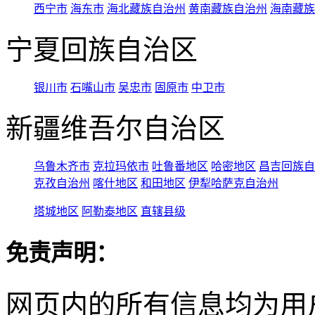
西宁市
海东市
海北藏族自治州
黄南藏族自治州
海南藏族
宁夏回族自治区
银川市
石嘴山市
吴忠市
固原市
中卫市
新疆维吾尔自治区
乌鲁木齐市
克拉玛依市
吐鲁番地区
哈密地区
昌吉回族自
克孜自治州
喀什地区
和田地区
伊犁哈萨克自治州
塔城地区
阿勒泰地区
直辖县级
免责声明：
网页内的所有信息均为用