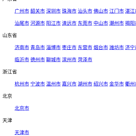
广州市
韶关市
深圳市
珠海市
汕头市
佛山市
江门市
湛江
汕尾市
河源市
阳江市
清远市
东莞市
中山市
潮州市
揭阳
山东省
济南市
青岛市
淄博市
枣庄市
东营市
烟台市
潍坊市
济宁
临沂市
德州市
聊城市
滨州市
菏泽市
浙江省
杭州市
宁波市
温州市
嘉兴市
湖州市
绍兴市
金华市
衢州
北京
北京市
天津
天津市