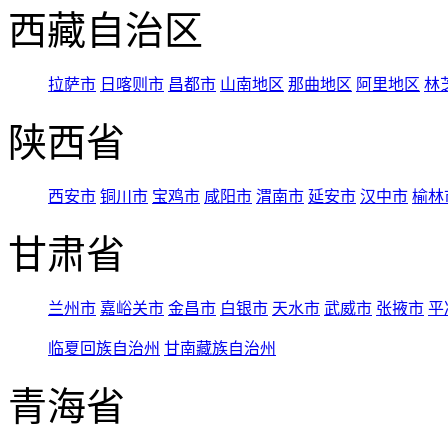
西藏自治区
拉萨市
日喀则市
昌都市
山南地区
那曲地区
阿里地区
林
陕西省
西安市
铜川市
宝鸡市
咸阳市
渭南市
延安市
汉中市
榆林
甘肃省
兰州市
嘉峪关市
金昌市
白银市
天水市
武威市
张掖市
平
临夏回族自治州
甘南藏族自治州
青海省