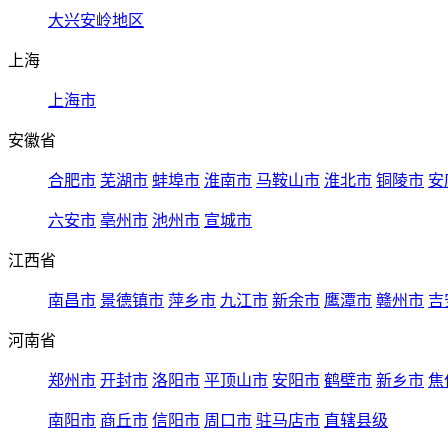
大兴安岭地区
上海
上海市
安徽省
合肥市
芜湖市
蚌埠市
淮南市
马鞍山市
淮北市
铜陵市
安
六安市
亳州市
池州市
宣城市
江西省
南昌市
景德镇市
萍乡市
九江市
新余市
鹰潭市
赣州市
吉
河南省
郑州市
开封市
洛阳市
平顶山市
安阳市
鹤壁市
新乡市
焦
南阳市
商丘市
信阳市
周口市
驻马店市
直辖县级