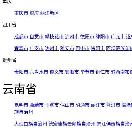
重庆
重庆市
重庆
两江新区
四川省
成都市
自贡市
攀枝花市
泸州市
德阳市
绵阳市
广元市
遂
宜宾市
广安市
达州市
雅安市
巴中市
资阳市
阿坝藏族羌
贵州省
贵阳市
六盘水市
遵义市
安顺市
毕节市
铜仁市
黔西南布
云南省
昆明市
曲靖市
玉溪市
保山市
昭通市
丽江市
普洱市
临沧
族自治州
大理白族自治州
德宏傣族景颇族自治州
怒江傈僳族自治