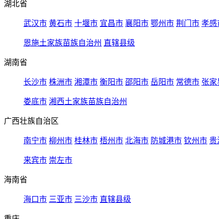
湖北省
武汉市
黄石市
十堰市
宜昌市
襄阳市
鄂州市
荆门市
孝感
恩施土家族苗族自治州
直辖县级
湖南省
长沙市
株洲市
湘潭市
衡阳市
邵阳市
岳阳市
常德市
张家
娄底市
湘西土家族苗族自治州
广西壮族自治区
南宁市
柳州市
桂林市
梧州市
北海市
防城港市
钦州市
贵
来宾市
崇左市
海南省
海口市
三亚市
三沙市
直辖县级
重庆