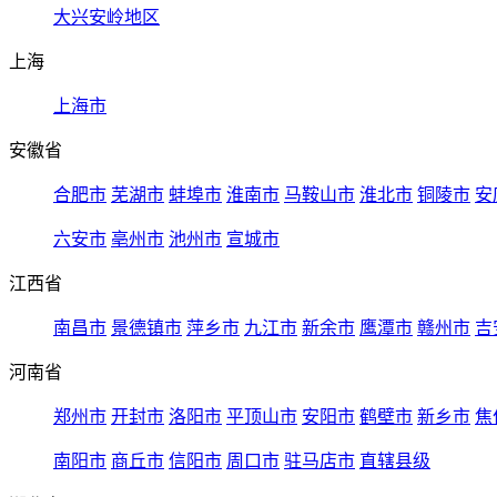
大兴安岭地区
上海
上海市
安徽省
合肥市
芜湖市
蚌埠市
淮南市
马鞍山市
淮北市
铜陵市
安
六安市
亳州市
池州市
宣城市
江西省
南昌市
景德镇市
萍乡市
九江市
新余市
鹰潭市
赣州市
吉
河南省
郑州市
开封市
洛阳市
平顶山市
安阳市
鹤壁市
新乡市
焦
南阳市
商丘市
信阳市
周口市
驻马店市
直辖县级