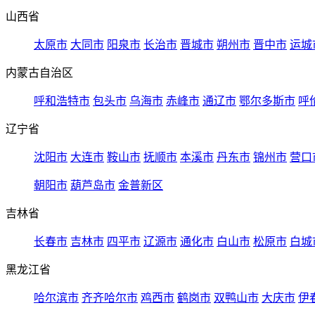
山西省
太原市
大同市
阳泉市
长治市
晋城市
朔州市
晋中市
运城
内蒙古自治区
呼和浩特市
包头市
乌海市
赤峰市
通辽市
鄂尔多斯市
呼
辽宁省
沈阳市
大连市
鞍山市
抚顺市
本溪市
丹东市
锦州市
营口
朝阳市
葫芦岛市
金普新区
吉林省
长春市
吉林市
四平市
辽源市
通化市
白山市
松原市
白城
黑龙江省
哈尔滨市
齐齐哈尔市
鸡西市
鹤岗市
双鸭山市
大庆市
伊