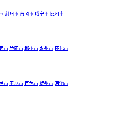
市
荆州市
黄冈市
咸宁市
随州市
界市
益阳市
郴州市
永州市
怀化市
港市
玉林市
百色市
贺州市
河池市