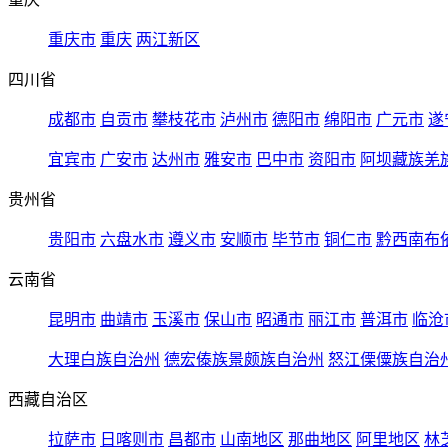
重庆市
重庆
两江新区
四川省
成都市
自贡市
攀枝花市
泸州市
德阳市
绵阳市
广元市
遂
宜宾市
广安市
达州市
雅安市
巴中市
资阳市
阿坝藏族羌
贵州省
贵阳市
六盘水市
遵义市
安顺市
毕节市
铜仁市
黔西南布
云南省
昆明市
曲靖市
玉溪市
保山市
昭通市
丽江市
普洱市
临沧
大理白族自治州
德宏傣族景颇族自治州
怒江傈僳族自治
西藏自治区
拉萨市
日喀则市
昌都市
山南地区
那曲地区
阿里地区
林