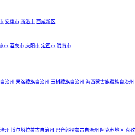
市
安康市
商洛市
西咸新区
凉市
酒泉市
庆阳市
定西市
陇南市
自治州
果洛藏族自治州
玉树藏族自治州
海西蒙古族藏族自治州
治州
博尔塔拉蒙古自治州
巴音郭楞蒙古自治州
阿克苏地区
克孜