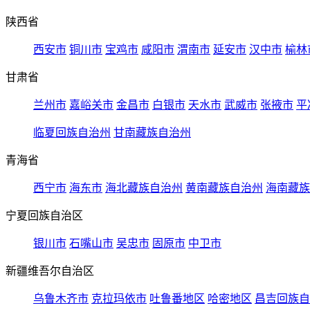
陕西省
西安市
铜川市
宝鸡市
咸阳市
渭南市
延安市
汉中市
榆林
甘肃省
兰州市
嘉峪关市
金昌市
白银市
天水市
武威市
张掖市
平
临夏回族自治州
甘南藏族自治州
青海省
西宁市
海东市
海北藏族自治州
黄南藏族自治州
海南藏族
宁夏回族自治区
银川市
石嘴山市
吴忠市
固原市
中卫市
新疆维吾尔自治区
乌鲁木齐市
克拉玛依市
吐鲁番地区
哈密地区
昌吉回族自