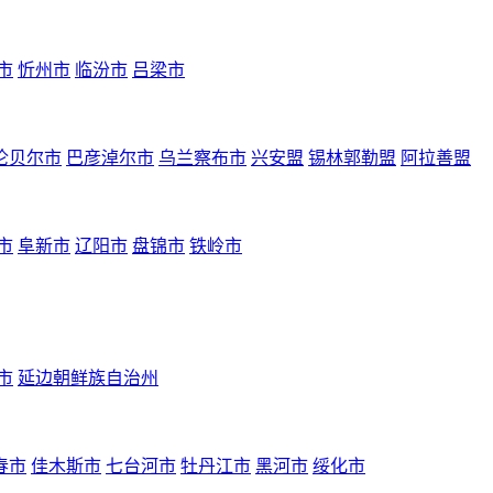
市
忻州市
临汾市
吕梁市
伦贝尔市
巴彦淖尔市
乌兰察布市
兴安盟
锡林郭勒盟
阿拉善盟
市
阜新市
辽阳市
盘锦市
铁岭市
市
延边朝鲜族自治州
春市
佳木斯市
七台河市
牡丹江市
黑河市
绥化市