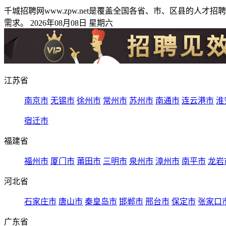
千城招聘网www.zpw.net是覆盖全国各省、市、区县的
需求。 2026年08月08日 星期六
江苏省
南京市
无锡市
徐州市
常州市
苏州市
南通市
连云港市
淮
宿迁市
福建省
福州市
厦门市
莆田市
三明市
泉州市
漳州市
南平市
龙岩
河北省
石家庄市
唐山市
秦皇岛市
邯郸市
邢台市
保定市
张家口
广东省