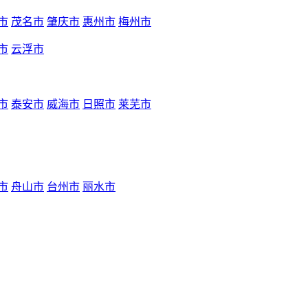
市
茂名市
肇庆市
惠州市
梅州市
市
云浮市
市
泰安市
威海市
日照市
莱芜市
市
舟山市
台州市
丽水市