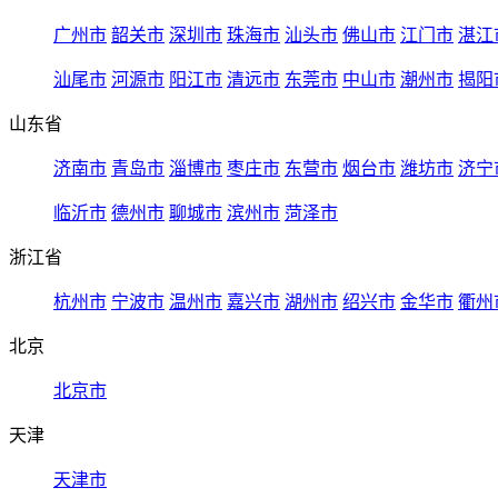
广州市
韶关市
深圳市
珠海市
汕头市
佛山市
江门市
湛江
汕尾市
河源市
阳江市
清远市
东莞市
中山市
潮州市
揭阳
山东省
济南市
青岛市
淄博市
枣庄市
东营市
烟台市
潍坊市
济宁
临沂市
德州市
聊城市
滨州市
菏泽市
浙江省
杭州市
宁波市
温州市
嘉兴市
湖州市
绍兴市
金华市
衢州
北京
北京市
天津
天津市