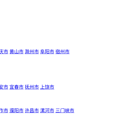
庆市
黄山市
滁州市
阜阳市
宿州市
安市
宜春市
抚州市
上饶市
作市
濮阳市
许昌市
漯河市
三门峡市