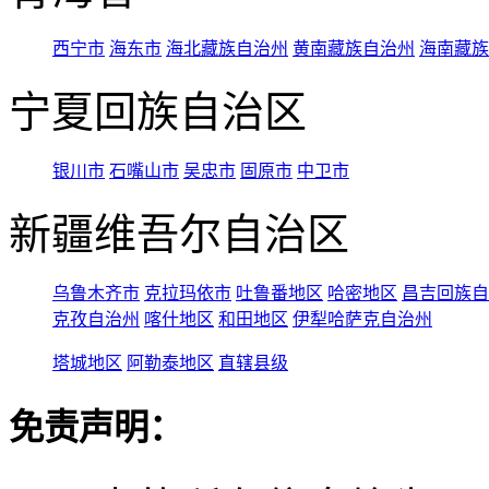
西宁市
海东市
海北藏族自治州
黄南藏族自治州
海南藏族
宁夏回族自治区
银川市
石嘴山市
吴忠市
固原市
中卫市
新疆维吾尔自治区
乌鲁木齐市
克拉玛依市
吐鲁番地区
哈密地区
昌吉回族自
克孜自治州
喀什地区
和田地区
伊犁哈萨克自治州
塔城地区
阿勒泰地区
直辖县级
免责声明：