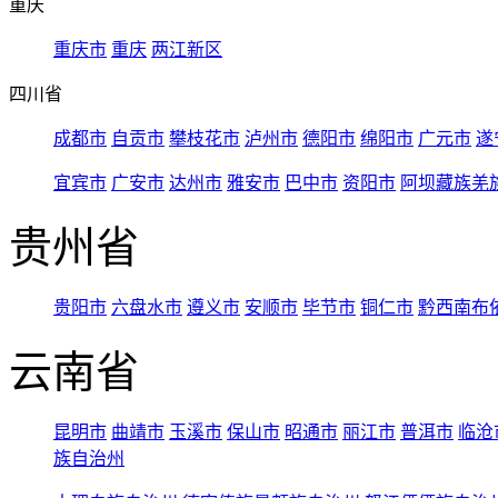
重庆
重庆市
重庆
两江新区
四川省
成都市
自贡市
攀枝花市
泸州市
德阳市
绵阳市
广元市
遂
宜宾市
广安市
达州市
雅安市
巴中市
资阳市
阿坝藏族羌
贵州省
贵阳市
六盘水市
遵义市
安顺市
毕节市
铜仁市
黔西南布
云南省
昆明市
曲靖市
玉溪市
保山市
昭通市
丽江市
普洱市
临沧
族自治州