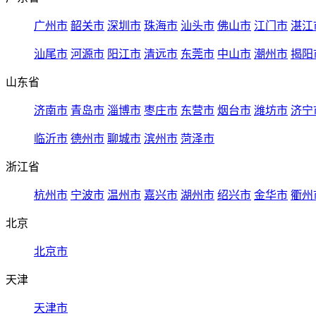
广州市
韶关市
深圳市
珠海市
汕头市
佛山市
江门市
湛江
汕尾市
河源市
阳江市
清远市
东莞市
中山市
潮州市
揭阳
山东省
济南市
青岛市
淄博市
枣庄市
东营市
烟台市
潍坊市
济宁
临沂市
德州市
聊城市
滨州市
菏泽市
浙江省
杭州市
宁波市
温州市
嘉兴市
湖州市
绍兴市
金华市
衢州
北京
北京市
天津
天津市