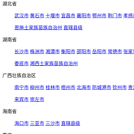
湖北省
武汉市
黄石市
十堰市
宜昌市
襄阳市
鄂州市
荆门市
孝感
恩施土家族苗族自治州
直辖县级
湖南省
长沙市
株洲市
湘潭市
衡阳市
邵阳市
岳阳市
常德市
张家
娄底市
湘西土家族苗族自治州
广西壮族自治区
南宁市
柳州市
桂林市
梧州市
北海市
防城港市
钦州市
贵
来宾市
崇左市
海南省
海口市
三亚市
三沙市
直辖县级