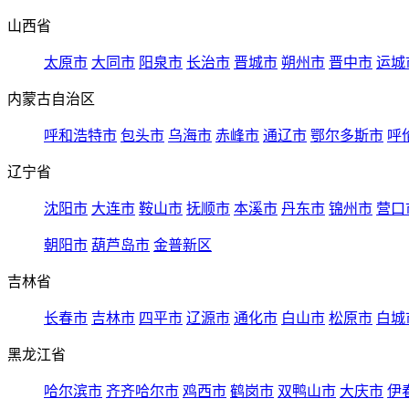
山西省
太原市
大同市
阳泉市
长治市
晋城市
朔州市
晋中市
运城
内蒙古自治区
呼和浩特市
包头市
乌海市
赤峰市
通辽市
鄂尔多斯市
呼
辽宁省
沈阳市
大连市
鞍山市
抚顺市
本溪市
丹东市
锦州市
营口
朝阳市
葫芦岛市
金普新区
吉林省
长春市
吉林市
四平市
辽源市
通化市
白山市
松原市
白城
黑龙江省
哈尔滨市
齐齐哈尔市
鸡西市
鹤岗市
双鸭山市
大庆市
伊