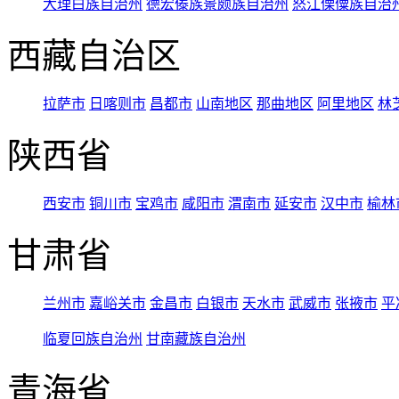
大理白族自治州
德宏傣族景颇族自治州
怒江傈僳族自治
西藏自治区
拉萨市
日喀则市
昌都市
山南地区
那曲地区
阿里地区
林
陕西省
西安市
铜川市
宝鸡市
咸阳市
渭南市
延安市
汉中市
榆林
甘肃省
兰州市
嘉峪关市
金昌市
白银市
天水市
武威市
张掖市
平
临夏回族自治州
甘南藏族自治州
青海省