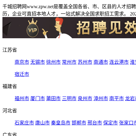
千城招聘网www.zpw.net是覆盖全国各省、市、区县的人
历，企业可直招本地人才，一站式解决全国求职招工需求。 2026
江苏省
南京市
无锡市
徐州市
常州市
苏州市
南通市
连云港市
淮
宿迁市
福建省
福州市
厦门市
莆田市
三明市
泉州市
漳州市
南平市
龙岩
河北省
石家庄市
唐山市
秦皇岛市
邯郸市
邢台市
保定市
张家口
广东省