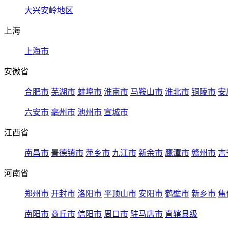
大兴安岭地区
上海
上海市
安徽省
合肥市
芜湖市
蚌埠市
淮南市
马鞍山市
淮北市
铜陵市
安
六安市
亳州市
池州市
宣城市
江西省
南昌市
景德镇市
萍乡市
九江市
新余市
鹰潭市
赣州市
吉
河南省
郑州市
开封市
洛阳市
平顶山市
安阳市
鹤壁市
新乡市
焦
南阳市
商丘市
信阳市
周口市
驻马店市
直辖县级