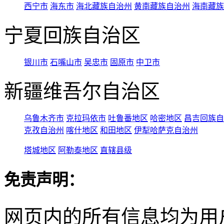
西宁市
海东市
海北藏族自治州
黄南藏族自治州
海南藏族
宁夏回族自治区
银川市
石嘴山市
吴忠市
固原市
中卫市
新疆维吾尔自治区
乌鲁木齐市
克拉玛依市
吐鲁番地区
哈密地区
昌吉回族自
克孜自治州
喀什地区
和田地区
伊犁哈萨克自治州
塔城地区
阿勒泰地区
直辖县级
免责声明：
网页内的所有信息均为用