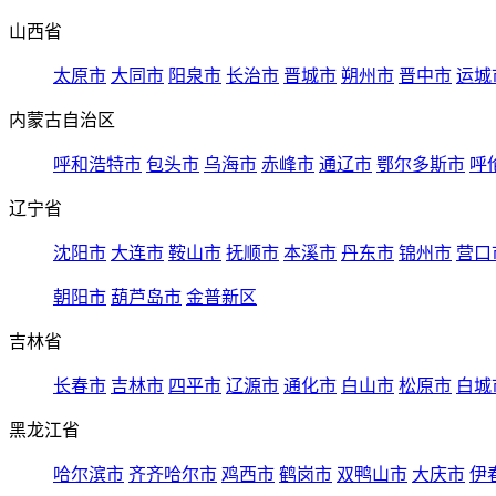
山西省
太原市
大同市
阳泉市
长治市
晋城市
朔州市
晋中市
运城
内蒙古自治区
呼和浩特市
包头市
乌海市
赤峰市
通辽市
鄂尔多斯市
呼
辽宁省
沈阳市
大连市
鞍山市
抚顺市
本溪市
丹东市
锦州市
营口
朝阳市
葫芦岛市
金普新区
吉林省
长春市
吉林市
四平市
辽源市
通化市
白山市
松原市
白城
黑龙江省
哈尔滨市
齐齐哈尔市
鸡西市
鹤岗市
双鸭山市
大庆市
伊