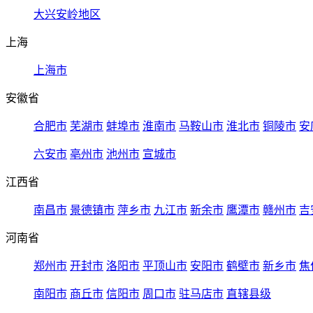
大兴安岭地区
上海
上海市
安徽省
合肥市
芜湖市
蚌埠市
淮南市
马鞍山市
淮北市
铜陵市
安
六安市
亳州市
池州市
宣城市
江西省
南昌市
景德镇市
萍乡市
九江市
新余市
鹰潭市
赣州市
吉
河南省
郑州市
开封市
洛阳市
平顶山市
安阳市
鹤壁市
新乡市
焦
南阳市
商丘市
信阳市
周口市
驻马店市
直辖县级