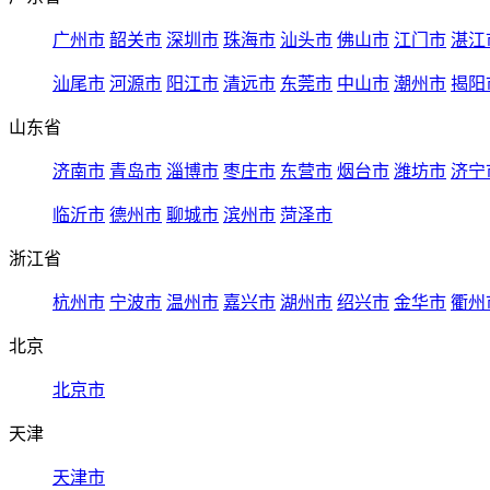
广州市
韶关市
深圳市
珠海市
汕头市
佛山市
江门市
湛江
汕尾市
河源市
阳江市
清远市
东莞市
中山市
潮州市
揭阳
山东省
济南市
青岛市
淄博市
枣庄市
东营市
烟台市
潍坊市
济宁
临沂市
德州市
聊城市
滨州市
菏泽市
浙江省
杭州市
宁波市
温州市
嘉兴市
湖州市
绍兴市
金华市
衢州
北京
北京市
天津
天津市