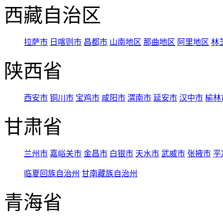
西藏自治区
拉萨市
日喀则市
昌都市
山南地区
那曲地区
阿里地区
林
陕西省
西安市
铜川市
宝鸡市
咸阳市
渭南市
延安市
汉中市
榆林
甘肃省
兰州市
嘉峪关市
金昌市
白银市
天水市
武威市
张掖市
平
临夏回族自治州
甘南藏族自治州
青海省