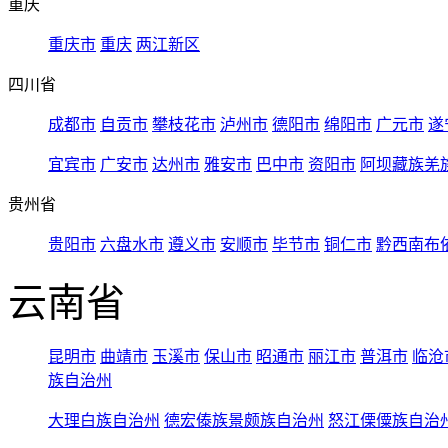
重庆
重庆市
重庆
两江新区
四川省
成都市
自贡市
攀枝花市
泸州市
德阳市
绵阳市
广元市
遂
宜宾市
广安市
达州市
雅安市
巴中市
资阳市
阿坝藏族羌
贵州省
贵阳市
六盘水市
遵义市
安顺市
毕节市
铜仁市
黔西南布
云南省
昆明市
曲靖市
玉溪市
保山市
昭通市
丽江市
普洱市
临沧
族自治州
大理白族自治州
德宏傣族景颇族自治州
怒江傈僳族自治