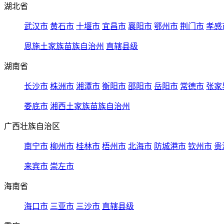
湖北省
武汉市
黄石市
十堰市
宜昌市
襄阳市
鄂州市
荆门市
孝感
恩施土家族苗族自治州
直辖县级
湖南省
长沙市
株洲市
湘潭市
衡阳市
邵阳市
岳阳市
常德市
张家
娄底市
湘西土家族苗族自治州
广西壮族自治区
南宁市
柳州市
桂林市
梧州市
北海市
防城港市
钦州市
贵
来宾市
崇左市
海南省
海口市
三亚市
三沙市
直辖县级