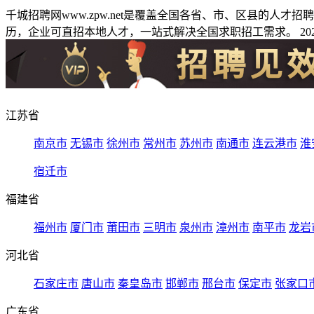
千城招聘网www.zpw.net是覆盖全国各省、市、区县的人
历，企业可直招本地人才，一站式解决全国求职招工需求。 2026
江苏省
南京市
无锡市
徐州市
常州市
苏州市
南通市
连云港市
淮
宿迁市
福建省
福州市
厦门市
莆田市
三明市
泉州市
漳州市
南平市
龙岩
河北省
石家庄市
唐山市
秦皇岛市
邯郸市
邢台市
保定市
张家口
广东省