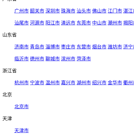
广州市
韶关市
深圳市
珠海市
汕头市
佛山市
江门市
湛江
汕尾市
河源市
阳江市
清远市
东莞市
中山市
潮州市
揭阳
山东省
济南市
青岛市
淄博市
枣庄市
东营市
烟台市
潍坊市
济宁
临沂市
德州市
聊城市
滨州市
菏泽市
浙江省
杭州市
宁波市
温州市
嘉兴市
湖州市
绍兴市
金华市
衢州
北京
北京市
天津
天津市