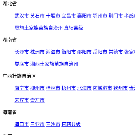
湖北省
武汉市
黄石市
十堰市
宜昌市
襄阳市
鄂州市
荆门市
孝感
恩施土家族苗族自治州
直辖县级
湖南省
长沙市
株洲市
湘潭市
衡阳市
邵阳市
岳阳市
常德市
张家
娄底市
湘西土家族苗族自治州
广西壮族自治区
南宁市
柳州市
桂林市
梧州市
北海市
防城港市
钦州市
贵
来宾市
崇左市
海南省
海口市
三亚市
三沙市
直辖县级