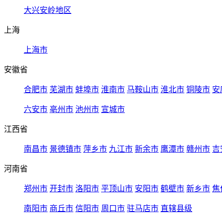
大兴安岭地区
上海
上海市
安徽省
合肥市
芜湖市
蚌埠市
淮南市
马鞍山市
淮北市
铜陵市
安
六安市
亳州市
池州市
宣城市
江西省
南昌市
景德镇市
萍乡市
九江市
新余市
鹰潭市
赣州市
吉
河南省
郑州市
开封市
洛阳市
平顶山市
安阳市
鹤壁市
新乡市
焦
南阳市
商丘市
信阳市
周口市
驻马店市
直辖县级