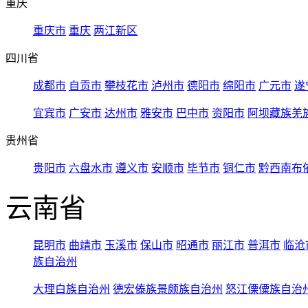
重庆
重庆市
重庆
两江新区
四川省
成都市
自贡市
攀枝花市
泸州市
德阳市
绵阳市
广元市
遂
宜宾市
广安市
达州市
雅安市
巴中市
资阳市
阿坝藏族羌
贵州省
贵阳市
六盘水市
遵义市
安顺市
毕节市
铜仁市
黔西南布
云南省
昆明市
曲靖市
玉溪市
保山市
昭通市
丽江市
普洱市
临沧
族自治州
大理白族自治州
德宏傣族景颇族自治州
怒江傈僳族自治