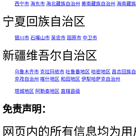
西宁市
海东市
海北藏族自治州
黄南藏族自治州
海南藏族
宁夏回族自治区
银川市
石嘴山市
吴忠市
固原市
中卫市
新疆维吾尔自治区
乌鲁木齐市
克拉玛依市
吐鲁番地区
哈密地区
昌吉回族自
克孜自治州
喀什地区
和田地区
伊犁哈萨克自治州
塔城地区
阿勒泰地区
直辖县级
免责声明：
网页内的所有信息均为用