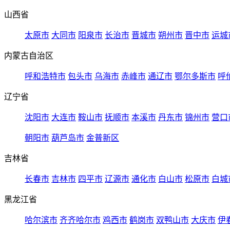
山西省
太原市
大同市
阳泉市
长治市
晋城市
朔州市
晋中市
运城
内蒙古自治区
呼和浩特市
包头市
乌海市
赤峰市
通辽市
鄂尔多斯市
呼
辽宁省
沈阳市
大连市
鞍山市
抚顺市
本溪市
丹东市
锦州市
营口
朝阳市
葫芦岛市
金普新区
吉林省
长春市
吉林市
四平市
辽源市
通化市
白山市
松原市
白城
黑龙江省
哈尔滨市
齐齐哈尔市
鸡西市
鹤岗市
双鸭山市
大庆市
伊