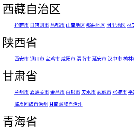
西藏自治区
拉萨市
日喀则市
昌都市
山南地区
那曲地区
阿里地区
林
陕西省
西安市
铜川市
宝鸡市
咸阳市
渭南市
延安市
汉中市
榆林
甘肃省
兰州市
嘉峪关市
金昌市
白银市
天水市
武威市
张掖市
平
临夏回族自治州
甘南藏族自治州
青海省