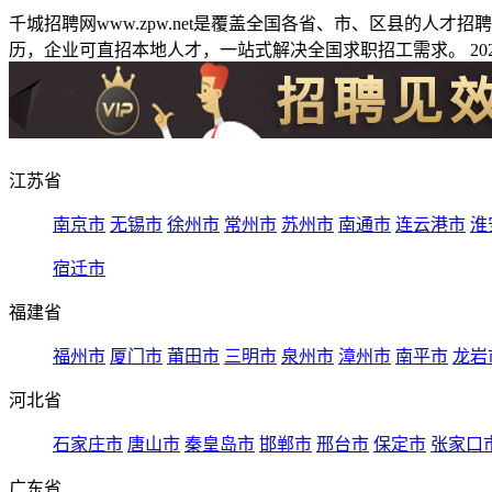
千城招聘网www.zpw.net是覆盖全国各省、市、区县的人
历，企业可直招本地人才，一站式解决全国求职招工需求。 2026
江苏省
南京市
无锡市
徐州市
常州市
苏州市
南通市
连云港市
淮
宿迁市
福建省
福州市
厦门市
莆田市
三明市
泉州市
漳州市
南平市
龙岩
河北省
石家庄市
唐山市
秦皇岛市
邯郸市
邢台市
保定市
张家口
广东省