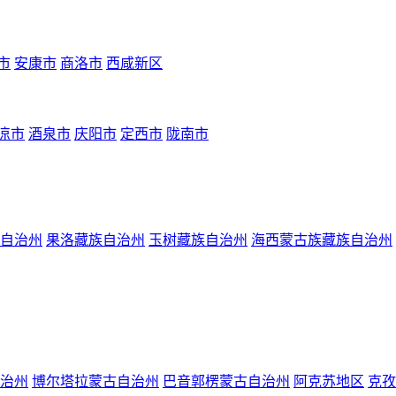
市
安康市
商洛市
西咸新区
凉市
酒泉市
庆阳市
定西市
陇南市
自治州
果洛藏族自治州
玉树藏族自治州
海西蒙古族藏族自治州
治州
博尔塔拉蒙古自治州
巴音郭楞蒙古自治州
阿克苏地区
克孜