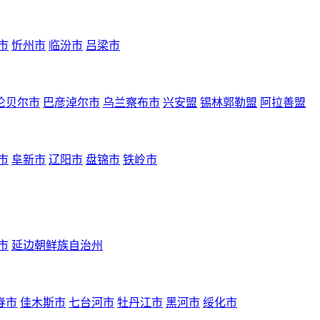
市
忻州市
临汾市
吕梁市
伦贝尔市
巴彦淖尔市
乌兰察布市
兴安盟
锡林郭勒盟
阿拉善盟
市
阜新市
辽阳市
盘锦市
铁岭市
市
延边朝鲜族自治州
春市
佳木斯市
七台河市
牡丹江市
黑河市
绥化市