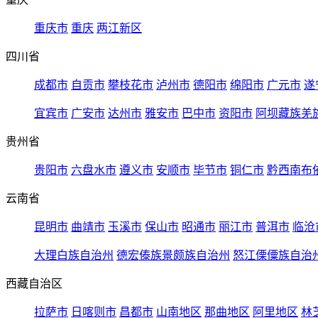
重庆市
重庆
两江新区
四川省
成都市
自贡市
攀枝花市
泸州市
德阳市
绵阳市
广元市
遂
宜宾市
广安市
达州市
雅安市
巴中市
资阳市
阿坝藏族羌
贵州省
贵阳市
六盘水市
遵义市
安顺市
毕节市
铜仁市
黔西南布
云南省
昆明市
曲靖市
玉溪市
保山市
昭通市
丽江市
普洱市
临沧
大理白族自治州
德宏傣族景颇族自治州
怒江傈僳族自治
西藏自治区
拉萨市
日喀则市
昌都市
山南地区
那曲地区
阿里地区
林