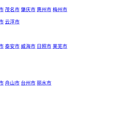
市
茂名市
肇庆市
惠州市
梅州市
市
云浮市
市
泰安市
威海市
日照市
莱芜市
市
舟山市
台州市
丽水市