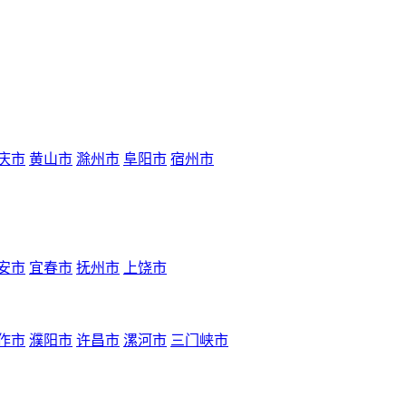
庆市
黄山市
滁州市
阜阳市
宿州市
安市
宜春市
抚州市
上饶市
作市
濮阳市
许昌市
漯河市
三门峡市