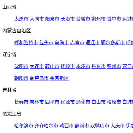
山西省
太原市
大同市
阳泉市
长治市
晋城市
朔州市
晋中市
运城
内蒙古自治区
呼和浩特市
包头市
乌海市
赤峰市
通辽市
鄂尔多斯市
呼
辽宁省
沈阳市
大连市
鞍山市
抚顺市
本溪市
丹东市
锦州市
营口
朝阳市
葫芦岛市
金普新区
吉林省
长春市
吉林市
四平市
辽源市
通化市
白山市
松原市
白城
黑龙江省
哈尔滨市
齐齐哈尔市
鸡西市
鹤岗市
双鸭山市
大庆市
伊