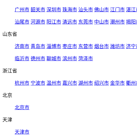
广州市
韶关市
深圳市
珠海市
汕头市
佛山市
江门市
湛江
汕尾市
河源市
阳江市
清远市
东莞市
中山市
潮州市
揭阳
山东省
济南市
青岛市
淄博市
枣庄市
东营市
烟台市
潍坊市
济宁
临沂市
德州市
聊城市
滨州市
菏泽市
浙江省
杭州市
宁波市
温州市
嘉兴市
湖州市
绍兴市
金华市
衢州
北京
北京市
天津
天津市