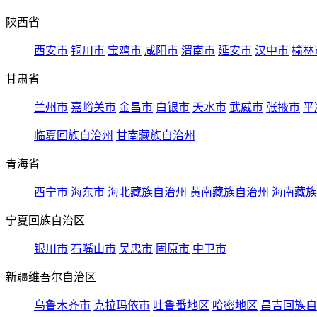
陕西省
西安市
铜川市
宝鸡市
咸阳市
渭南市
延安市
汉中市
榆林
甘肃省
兰州市
嘉峪关市
金昌市
白银市
天水市
武威市
张掖市
平
临夏回族自治州
甘南藏族自治州
青海省
西宁市
海东市
海北藏族自治州
黄南藏族自治州
海南藏族
宁夏回族自治区
银川市
石嘴山市
吴忠市
固原市
中卫市
新疆维吾尔自治区
乌鲁木齐市
克拉玛依市
吐鲁番地区
哈密地区
昌吉回族自