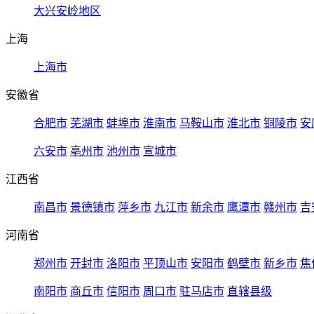
大兴安岭地区
上海
上海市
安徽省
合肥市
芜湖市
蚌埠市
淮南市
马鞍山市
淮北市
铜陵市
安
六安市
亳州市
池州市
宣城市
江西省
南昌市
景德镇市
萍乡市
九江市
新余市
鹰潭市
赣州市
吉
河南省
郑州市
开封市
洛阳市
平顶山市
安阳市
鹤壁市
新乡市
焦
南阳市
商丘市
信阳市
周口市
驻马店市
直辖县级