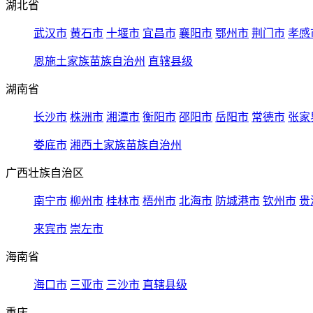
湖北省
武汉市
黄石市
十堰市
宜昌市
襄阳市
鄂州市
荆门市
孝感
恩施土家族苗族自治州
直辖县级
湖南省
长沙市
株洲市
湘潭市
衡阳市
邵阳市
岳阳市
常德市
张家
娄底市
湘西土家族苗族自治州
广西壮族自治区
南宁市
柳州市
桂林市
梧州市
北海市
防城港市
钦州市
贵
来宾市
崇左市
海南省
海口市
三亚市
三沙市
直辖县级
重庆