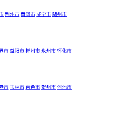
市
荆州市
黄冈市
咸宁市
随州市
界市
益阳市
郴州市
永州市
怀化市
港市
玉林市
百色市
贺州市
河池市