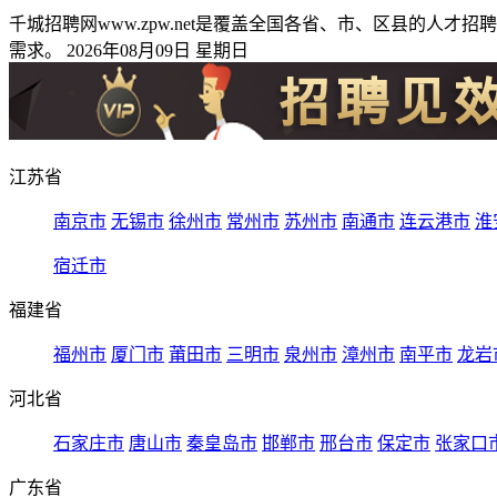
千城招聘网www.zpw.net是覆盖全国各省、市、区县的
需求。 2026年08月09日 星期日
江苏省
南京市
无锡市
徐州市
常州市
苏州市
南通市
连云港市
淮
宿迁市
福建省
福州市
厦门市
莆田市
三明市
泉州市
漳州市
南平市
龙岩
河北省
石家庄市
唐山市
秦皇岛市
邯郸市
邢台市
保定市
张家口
广东省